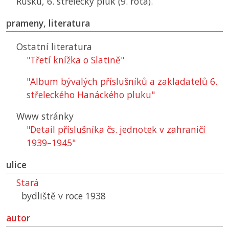
Rusku, 6. střelecký pluk (9. rota).
prameny, literatura
Ostatní literatura
"Třetí knížka o Slatině"
"Album bývalých příslušníků a zakladatelů 6.
střeleckého Hanáckého pluku"
Www stránky
"Detail příslušníka čs. jednotek v zahraničí
1939–1945"
ulice
Stará
bydliště v roce 1938
autor