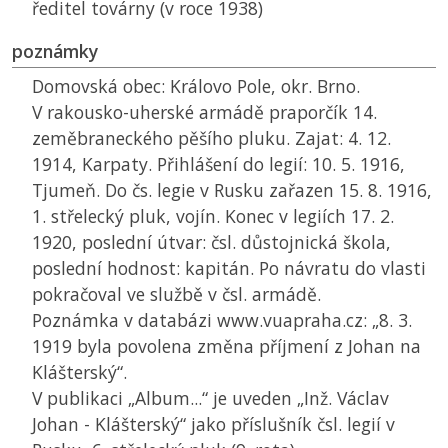
ředitel továrny (v roce 1938)
poznámky
Domovská obec: Královo Pole, okr. Brno.
V rakousko-uherské armádě praporčík 14.
zeměbraneckého pěšího pluku. Zajat: 4. 12.
1914, Karpaty. Přihlášení do legií: 10. 5. 1916,
Tjumeň. Do čs. legie v Rusku zařazen 15. 8. 1916,
1. střelecký pluk, vojín. Konec v legiích 17. 2.
1920, poslední útvar: čsl. důstojnická škola,
poslední hodnost: kapitán. Po návratu do vlasti
pokračoval ve službě v čsl. armádě.
Poznámka v databázi www.vuapraha.cz: „8. 3.
1919 byla povolena změna příjmení z Johan na
Klášterský“.
V publikaci „Album...“ je uveden „Inž. Václav
Johan - Klášterský“ jako příslušník čsl. legií v