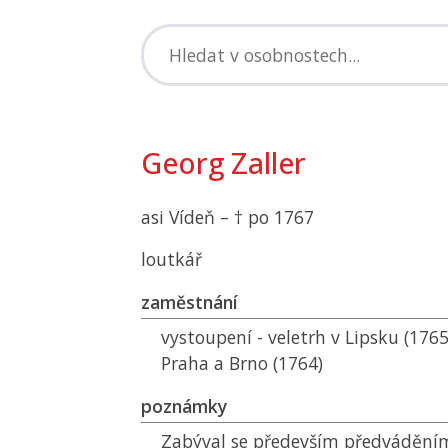
Georg Zaller
asi Vídeň – † po 1767
loutkář
zaměstnání
vystoupení - veletrh v Lipsku (1765
Praha a Brno (1764)
poznámky
Zabýval se především předváděním