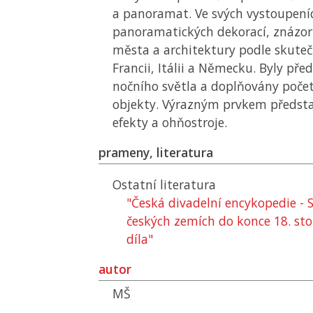
a panoramat. Ve svých vystoupení
panoramatických dekorací, znázorň
města a architektury podle skuteč
Francii, Itálii a Německu. Byly př
nočního světla a doplňovány poče
objekty. Výrazným prvkem předsta
efekty a ohňostroje.
prameny, literatura
Ostatní literatura
"Česká divadelní encykopedie - S
českých zemích do konce 18. stol
díla"
autor
MŠ