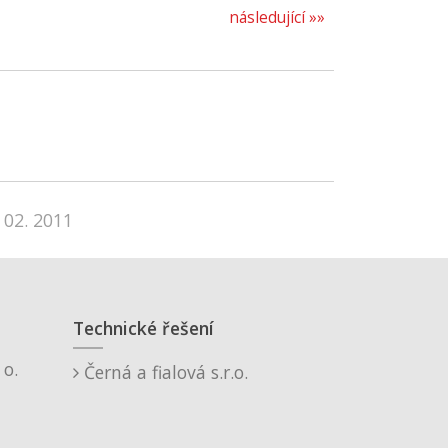
následující »»
 02. 2011
Technické řešení
o.
Černá a fialová s.r.o.