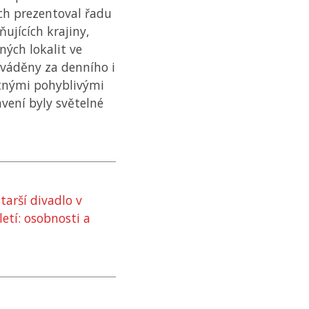
ch prezentoval řadu
ujících krajiny,
ných lokalit ve
edváděny za denního i
tnými pohyblivými
vení byly světelné
tarší divadlo v
etí: osobnosti a