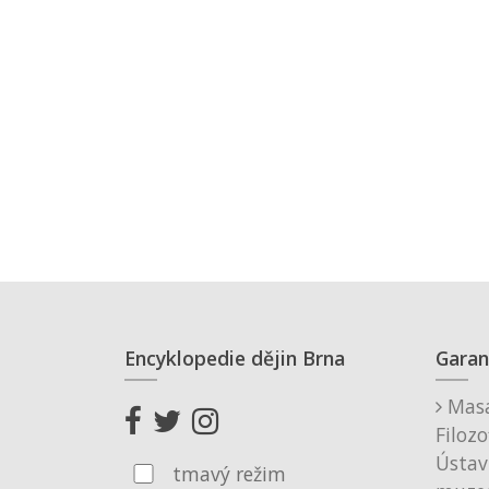
Encyklopedie dějin Brna
Garan
Masa
Filozo
Ústav
tmavý režim