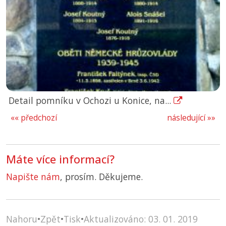
Detail pomníku v Ochozi u Konice, na...
«« předchozí
následující »»
Máte více informací?
Napište nám
, prosím. Děkujeme.
Nahoru
•
Zpět
•
Tisk
•
Aktualizováno: 03. 01. 2019