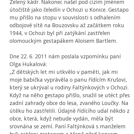
Zelený kádr. Nakonec našel pod cizím jménem
útočiště jako čeledín v Ochozi u Konice. Gestapo
mu přišlo na stopu v souvislosti s odhalením
odbojové sítě na Bouzovsku až začátkem roku
1944, v Ochozi byl při zatýkání zastřelen
olomouckým gestapákem Aloisem Bartlem.
Dne 22. 6. 2011 nám poslala vzpomínku paní
Olga Hukalová:
„Z dětských let mi utkvělo v paměti, jak mi
moje babička vyprávěla o panu řídícím Krušovi,
který se ukrýval u rodiny Faltýnkových v Ochozi.
Když na něho gestapo přišlo, snažil se utéct přes
zadní zahrady obce do lesa, zvaného Loučky. Na
útěku ho zastřelili. Údajně řídícího udal někdo z
obce, která, když nebude vydán, měla být
srovnána se zemí. Paní Faltýnková s manželem