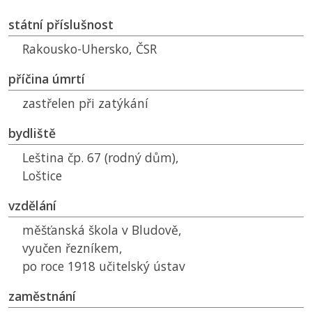
státní příslušnost
Rakousko-Uhersko,
ČSR
příčina úmrtí
zastřelen při zatýkání
bydliště
Leština čp. 67 (rodný dům),
Loštice
vzdělání
měšťanská škola v Bludově,
vyučen řezníkem,
po roce 1918 učitelský ústav
zaměstnání