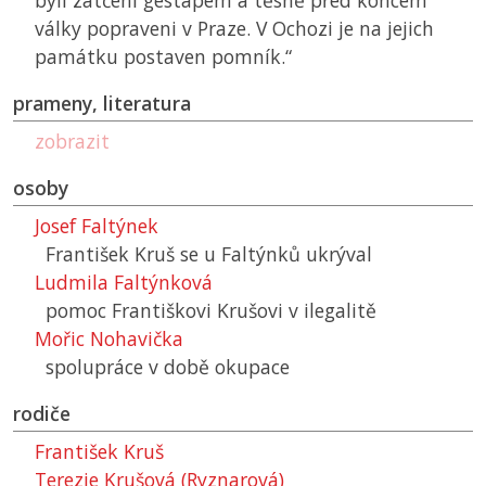
byli zatčeni gestapem a těsně před koncem
války popraveni v Praze. V Ochozi je na jejich
památku postaven pomník.“
prameny, literatura
zobrazit
osoby
Josef Faltýnek
František Kruš se u Faltýnků ukrýval
Ludmila Faltýnková
pomoc Františkovi Krušovi v ilegalitě
Mořic Nohavička
spolupráce v době okupace
rodiče
František Kruš
Terezie Krušová (Ryznarová)