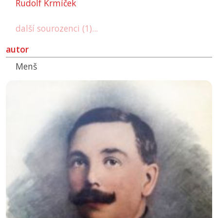
Rudolf Krmíček
další sourozenci (1)...
autor
Menš