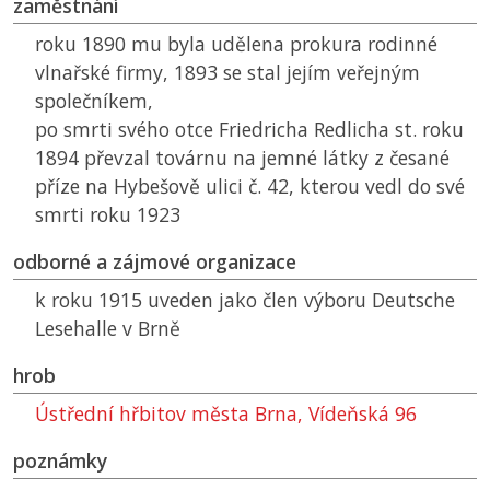
zaměstnání
roku 1890 mu byla udělena prokura rodinné
vlnařské firmy, 1893 se stal jejím veřejným
společníkem,
po smrti svého otce Friedricha Redlicha st. roku
1894 převzal továrnu na jemné látky z česané
příze na Hybešově ulici č. 42, kterou vedl do své
smrti roku 1923
odborné a zájmové organizace
k roku 1915 uveden jako člen výboru Deutsche
Lesehalle v Brně
hrob
Ústřední hřbitov města Brna, Vídeňská 96
poznámky