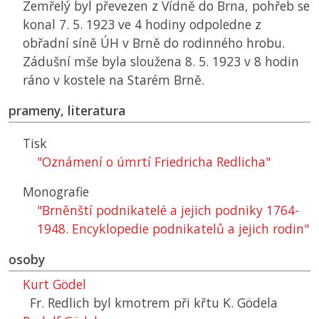
Zemřelý byl převezen z Vídně do Brna, pohřeb se
konal 7. 5. 1923 ve 4 hodiny odpoledne z
obřadní síně
ÚH
v Brně do rodinného hrobu.
Zádušní mše byla sloužena 8. 5. 1923 v 8 hodin
ráno v kostele na Starém Brně.
prameny, literatura
Tisk
"Oznámení o úmrtí Friedricha Redlicha"
Monografie
"Brněnští podnikatelé a jejich podniky 1764-
1948. Encyklopedie podnikatelů a jejich rodin"
osoby
Kurt Gödel
Fr. Redlich byl kmotrem při křtu K. Gödela