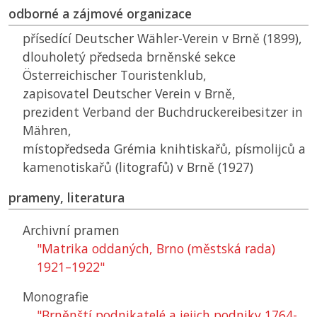
odborné a zájmové organizace
přísedící Deutscher Wähler-Verein v Brně (1899),
dlouholetý předseda brněnské sekce
Österreichischer Touristenklub,
zapisovatel Deutscher Verein v Brně,
prezident Verband der Buchdruckereibesitzer in
Mähren,
místopředseda Grémia knihtiskařů, písmolijců a
kamenotiskařů (litografů) v Brně (1927)
prameny, literatura
Archivní pramen
"Matrika oddaných, Brno (městská rada)
1921–1922"
Monografie
"Brněnští podnikatelé a jejich podniky 1764-