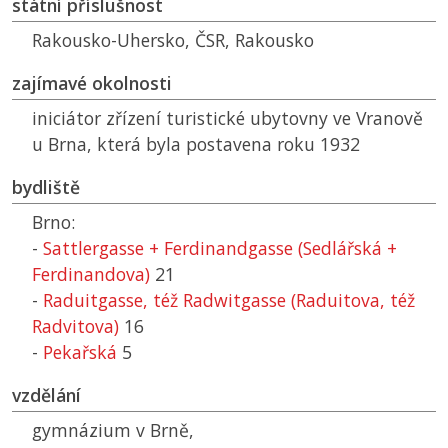
státní příslušnost
Rakousko-Uhersko,
ČSR
, Rakousko
zajímavé okolnosti
iniciátor zřízení turistické ubytovny ve Vranově
u Brna, která byla postavena roku 1932
bydliště
Brno:
-
Sattlergasse + Ferdinandgasse (Sedlářská +
Ferdinandova)
21
-
Raduitgasse, též Radwitgasse (Raduitova, též
Radvitova)
16
-
Pekařská
5
vzdělání
gymnázium v Brně,