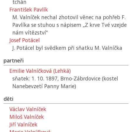
tchán
František Pavlík
M. Valníček nechal zhotovil věnec na pohřeb F.
Pavlíka se stuhou s nápisem „Z krve Tvé vzejde
nám vítězství“
Josef Potácel
J. Potácel byl svědkem při sňatku M. Valníčka
partneři
Emilie Valníčková (Lehká)
sňatek: 1. 10. 1897, Brno-Zábrdovice (kostel
Nanebevzetí Panny Marie)
děti
Václav Valníček
Miloš Valníček
Jiří Valníček