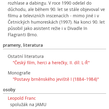
rozhlase a dabingu. V roce 1990 odešel do
důchodu, ale během 90. let se stále objevoval ve
filmu a televizních inscenacích - mimo jiné i v
Četnických humoreskách (1997). Na konci 90. let
působil jako asistent režie i v Divadle In
Flagranti Brno.
prameny, literatura
Ostatní literatura
"Český film, herci a herečky, II. díl: L-Ř"
Monografie
"Postavy brněnského jeviště I (1884–1984)"
osoby
Leopold Franc
spolužák na
JAMU