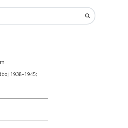
im
odboj 1938–1945;