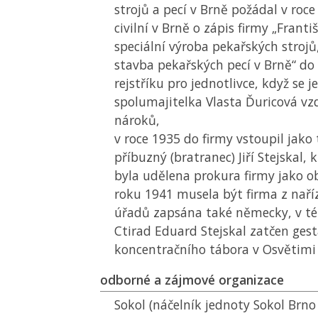
strojů a pecí v Brně požádal v roc
civilní v Brně o zápis firmy „Františ
speciální výroba pekařských strojů,
stavba pekařských pecí v Brně“ d
rejstříku pro jednotlivce, když se j
spolumajitelka Vlasta Ďuricová vz
nároků,
v roce 1935 do firmy vstoupil jako 
příbuzný (bratranec) Jiří Stejskal
byla udělena prokura firmy jako 
roku 1941 musela být firma z naří
úřadů zapsána také německy, v té
Ctirad Eduard Stejskal zatčen ge
koncentračního tábora v Osvětimi
odborné a zájmové organizace
Sokol (náčelník jednoty Sokol Brno