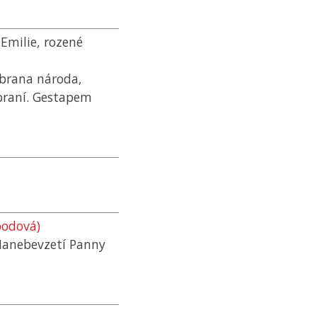
 Emilie, rozené
brana národa,
zbraní. Gestapem
bodová)
 Nanebevzetí Panny