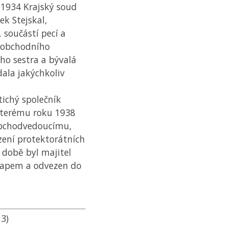
e 1934 Krajský soud
ek Stejskal,
 součástí pecí a
o obchodního
eho sestra a bývalá
dala jakýchkoliv
tichý společník
, kterému roku 1938
obchodvedoucímu,
zení protektorátních
 době byl majitel
stapem a odvezen do
 3)