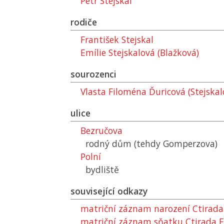
Petr Stejskal
rodiče
František Stejskal
Emílie Stejskalová (Blažková)
sourozenci
Vlasta Filoména Ďuricová (Stejskal
ulice
Bezručova
rodný dům (tehdy Gomperzova)
Polní
bydliště
související odkazy
matriční záznam narození Ctirada
matriční záznam sňatku Ctirada E