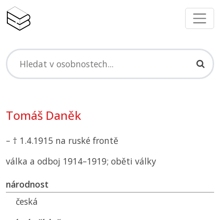
Tomáš Daněk
– † 1.4.1915 na ruské frontě
válka a odboj 1914–1919; oběti války
národnost
česká