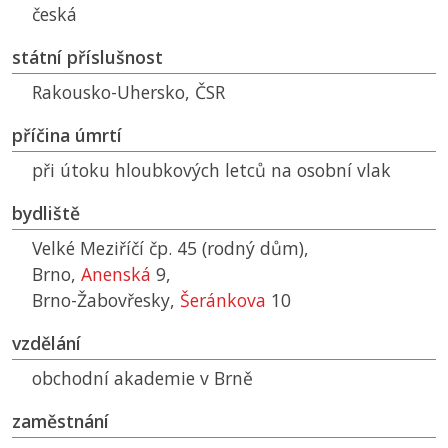
česká
státní příslušnost
Rakousko-Uhersko,
ČSR
příčina úmrtí
při útoku hloubkových letců na osobní vlak
bydliště
Velké Meziříčí čp. 45 (rodný dům),
Brno,
Anenská
9,
Brno-Žabovřesky,
Šeránkova
10
vzdělání
obchodní akademie v Brně
zaměstnání