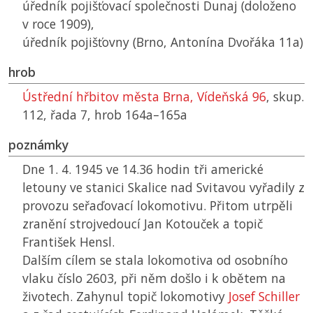
úředník pojišťovací společnosti Dunaj (doloženo
v roce 1909),
úředník pojišťovny (Brno, Antonína Dvořáka 11a)
hrob
Ústřední hřbitov města Brna, Vídeňská 96
, skup.
112, řada 7, hrob 164a–165a
poznámky
Dne 1. 4. 1945 ve 14.36 hodin tři americké
letouny ve stanici Skalice nad Svitavou vyřadily z
provozu seřaďovací lokomotivu. Přitom utrpěli
zranění strojvedoucí Jan Kotouček a topič
František Hensl.
Dalším cílem se stala lokomotiva od osobního
vlaku číslo 2603, při něm došlo i k obětem na
životech. Zahynul topič lokomotivy
Josef Schiller