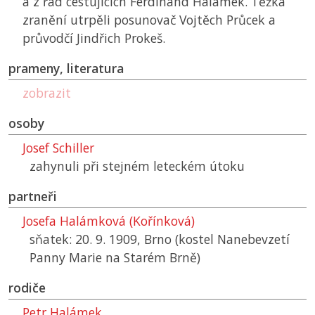
a z řad cestujících Ferdinand Halámek. Těžká
zranění utrpěli posunovač Vojtěch Průcek a
průvodčí Jindřich Prokeš.
prameny, literatura
zobrazit
osoby
Josef Schiller
zahynuli při stejném leteckém útoku
partneři
Josefa Halámková (Kořínková)
sňatek: 20. 9. 1909, Brno (kostel Nanebevzetí
Panny Marie na Starém Brně)
rodiče
Petr Halámek