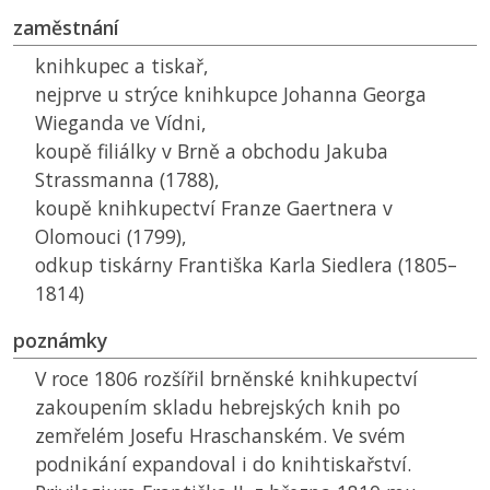
zaměstnání
knihkupec a tiskař,
nejprve u strýce knihkupce Johanna Georga
Wieganda ve Vídni,
koupě filiálky v Brně a obchodu Jakuba
Strassmanna (1788),
koupě knihkupectví Franze Gaertnera v
Olomouci (1799),
odkup tiskárny Františka Karla Siedlera (1805–
1814)
poznámky
V roce 1806 rozšířil brněnské knihkupectví
zakoupením skladu hebrejských knih po
zemřelém Josefu Hraschanském. Ve svém
podnikání expandoval i do knihtiskařství.