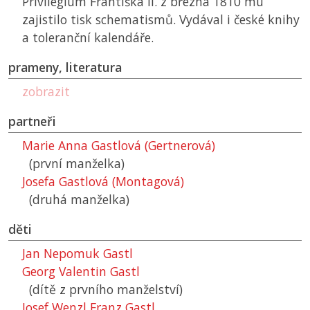
Privilegium Františka II. z března 1810 mu
zajistilo tisk schematismů. Vydával i české knihy
a toleranční kalendáře.
prameny, literatura
zobrazit
partneři
Marie Anna Gastlová (Gertnerová)
(první manželka)
Josefa Gastlová (Montagová)
(druhá manželka)
děti
Jan Nepomuk Gastl
Georg Valentin Gastl
(dítě z prvního manželství)
Josef Wenzl Franz Gastl