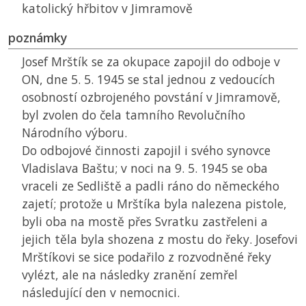
katolický hřbitov v Jimramově
poznámky
Josef Mrštík se za okupace zapojil do odboje v
ON
, dne 5. 5. 1945 se stal jednou z vedoucích
osobností ozbrojeného povstání v Jimramově,
byl zvolen do čela tamního Revolučního
Národního výboru.
Do odbojové činnosti zapojil i svého synovce
Vladislava Baštu; v noci na 9. 5. 1945 se oba
vraceli ze Sedliště a padli ráno do německého
zajetí; protože u Mrštíka byla nalezena pistole,
byli oba na mostě přes Svratku zastřeleni a
jejich těla byla shozena z mostu do řeky. Josefovi
Mrštíkovi se sice podařilo z rozvodněné řeky
vylézt, ale na následky zranění zemřel
následující den v nemocnici.