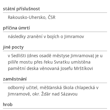
státní příslušnost
Rakousko-Uhersko,
ČSR
příčina úmrtí
následky zranění v bojích o Jimramov
jiné pocty
v Sedlišti (dnes osadě městyse Jimramova) je u
pilíře mostu přes řeku Svratku umístěna
pamětní deska věnovaná Josefu Mrštíkovi
zaměstnání
odborný učitel, měšťanská škola chlapecká v
Jimramově, okr. Žďár nad Sázavou
hrob