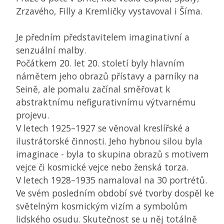
Zrzavého, Filly a Kremličky vystavoval i Šíma.
Je předním představitelem imaginativní a
senzuální malby.
Počátkem 20. let 20. století byly hlavním
námětem jeho obrazů přístavy a parníky na
Seině, ale pomalu začínal směřovat k
abstraktnímu nefigurativnímu výtvarnému
projevu.
V letech 1925–1927 se věnoval kreslířské a
ilustrátorské činnosti. Jeho hybnou silou byla
imaginace - byla to skupina obrazů s motivem
vejce či kosmické vejce nebo ženská torza.
V letech 1928–1935 namaloval na 30 portrétů.
Ve svém posledním období své tvorby dospěl ke
světelným kosmickým vizím a symbolům
lidského osudu. Skutečnost se u něj totálně