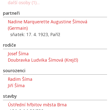
další osoby (1)...
partneři
Nadine Marquerette Augustine Šímová
(Germain)
sňatek: 17. 4. 1923, Paříž
rodiče
Josef Šíma
Doubravka Ludvika Šímová (Krejčí)
sourozenci
Radim Šíma
Jiří Šíma
stavby
Ústřední hřbitov města Brna