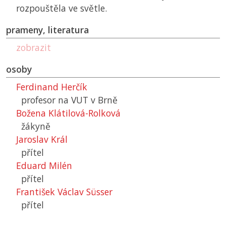
rozpouštěla ve světle.
prameny, literatura
zobrazit
osoby
Ferdinand Herčík
profesor na
VUT
v Brně
Božena Klátilová-Rolková
žákyně
Jaroslav Král
přítel
Eduard Milén
přítel
František Václav Süsser
přítel