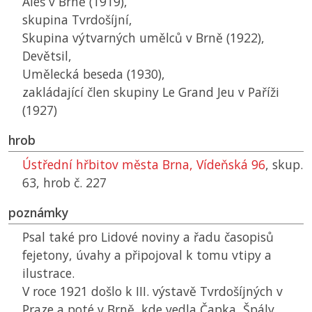
Aleš v Brně (1919),
skupina Tvrdošíjní,
Skupina výtvarných umělců v Brně (1922),
Devětsil,
Umělecká beseda (1930),
zakládající člen skupiny Le Grand Jeu v Paříži
(1927)
hrob
Ústřední hřbitov města Brna, Vídeňská 96
, skup.
63, hrob č. 227
poznámky
Psal také pro Lidové noviny a řadu časopisů
fejetony, úvahy a připojoval k tomu vtipy a
ilustrace.
V roce 1921 došlo k III. výstavě Tvrdošíjných v
Praze a poté v Brně, kde vedla Čapka, Špály,