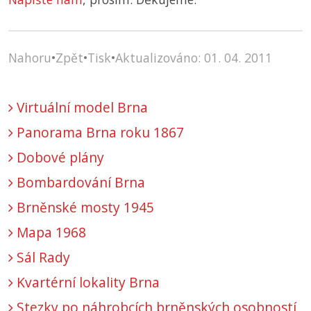
Nahoru
•
Zpět
•
Tisk
•
Aktualizováno: 01. 04. 2011
Virtuální model Brna
Panorama Brna roku 1867
Dobové plány
Bombardování Brna
Brněnské mosty 1945
Mapa 1968
Sál Rady
Kvartérní lokality Brna
Stezky po náhrobcích brněnských osobností