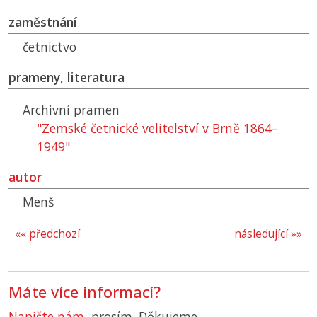
zaměstnání
četnictvo
prameny, literatura
Archivní pramen
"Zemské četnické velitelství v Brně 1864–
1949"
autor
Menš
«« předchozí
následující »»
Máte více informací?
Napište nám
, prosím. Děkujeme.