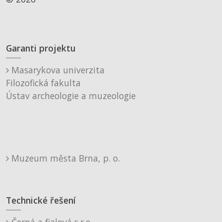
Garanti projektu
Masarykova univerzita
Filozofická fakulta
Ústav archeologie a muzeologie
Muzeum města Brna, p. o.
Technické řešení
Černá a fialová s.r.o.