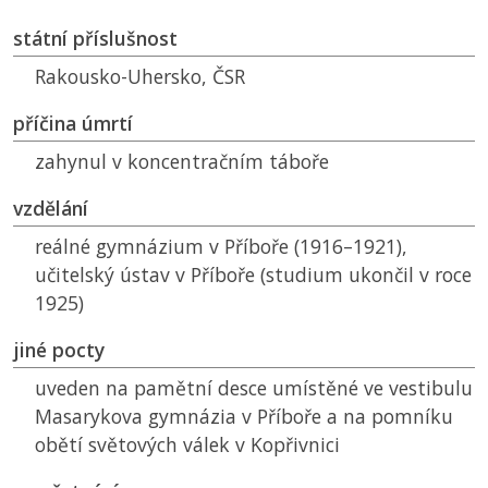
státní příslušnost
Rakousko-Uhersko,
ČSR
příčina úmrtí
zahynul v koncentračním táboře
vzdělání
reálné gymnázium v Příboře (1916–1921),
učitelský ústav v Příboře (studium ukončil v roce
1925)
jiné pocty
uveden na pamětní desce umístěné ve vestibulu
Masarykova gymnázia v Příboře a na pomníku
obětí světových válek v Kopřivnici