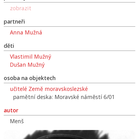
zobrazit
partneři
Anna Mužná
děti
Vlastimil Mužný
Dušan Mužný
osoba na objektech
učitelé Země moravskoslezské
pamětní deska: Moravské náměstí 6/01
autor
Menš