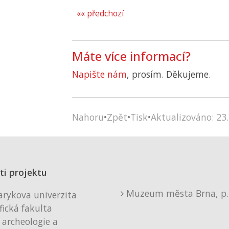
«« předchozí
Máte více informací?
Napište nám
, prosím. Děkujeme.
Nahoru
•
Zpět
•
Tisk
•
Aktualizováno: 23.
ti projektu
Muzeum města Brna, p. 
rykova univerzita
fická fakulta
 archeologie a