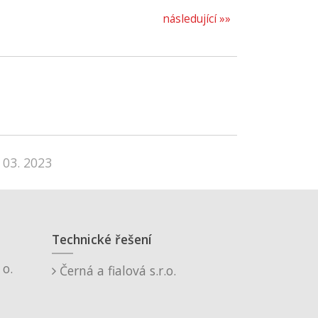
následující »»
 03. 2023
Technické řešení
o.
Černá a fialová s.r.o.