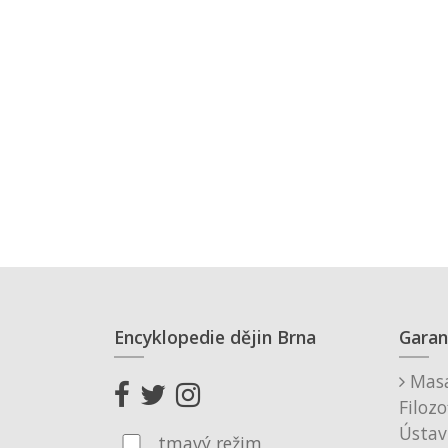
Encyklopedie dějin Brna
Garan
Masa
Filozo
Ústav
tmavý režim