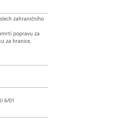
slech zahraničního
 úmrtí popravu za
u za hranice,
í 6/01