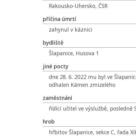
Rakousko-Uhersko,
ČSR
příčina úmrtí
zahynul v káznici
bydliště
Šlapanice, Husova 1
jiné pocty
dne 28. 6. 2022 mu byl ve Šlapanic
odhalen Kámen zmizelého
zaměstnání
řídící učitel ve výslužbě, posledně
hrob
hřbitov Šlapanice, sekce C, řada XII