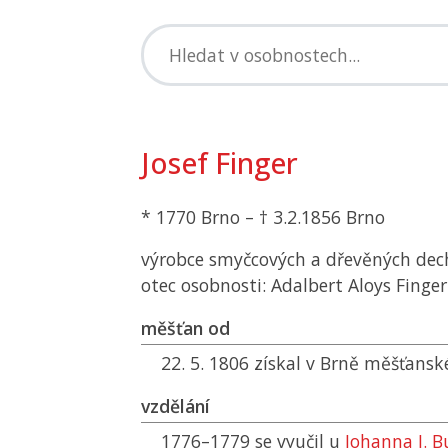
Josef Finger
* 1770 Brno – † 3.2.1856 Brno
výrobce smyčcových a dřevěných dec
otec osobnosti: Adalbert Aloys Finger
měšťan od
22. 5. 1806 získal v Brně měšťansk
vzdělání
1776–1779 se vyučil u
Johanna I. B