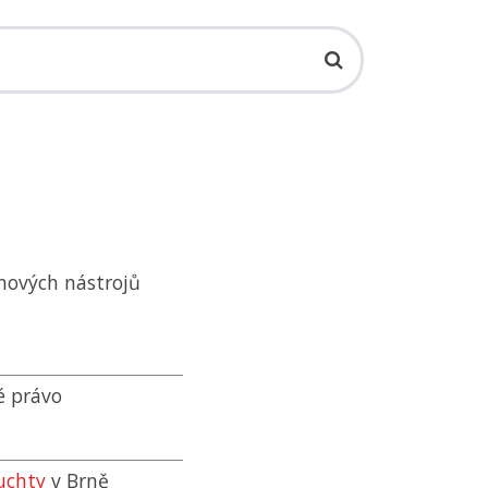
hových nástrojů
é právo
uchty
v Brně