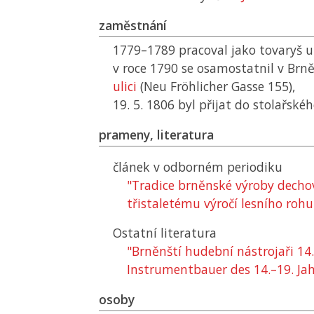
zaměstnání
1779–1789 pracoval jako tovaryš u
v roce 1790 se osamostatnil v Brn
ulici
(Neu Fröhlicher Gasse 155),
19. 5. 1806 byl přijat do stolařské
prameny, literatura
článek v odborném periodiku
"Tradice brněnské výroby dechov
třistaletému výročí lesního roh
Ostatní literatura
"Brněnští hudební nástrojaři 14.
Instrumentbauer des 14.–19. Ja
osoby