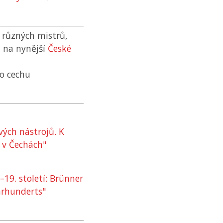
 různých mistrů,
ě na nynější
České
ho cechu
ých nástrojů. K
u v Čechách"
–19. století: Brünner
hrhunderts"