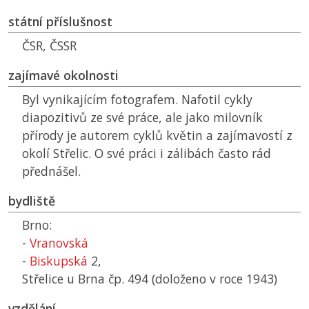
státní příslušnost
ČSR
,
ČSSR
zajímavé okolnosti
Byl vynikajícím fotografem. Nafotil cykly
diapozitivů ze své práce, ale jako milovník
přírody je autorem cyklů květin a zajímavostí z
okolí Střelic. O své práci i zálibách často rád
přednášel.
bydliště
Brno:
-
Vranovská
-
Biskupská
2,
Střelice u Brna čp. 494 (doloženo v roce 1943)
vzdělání