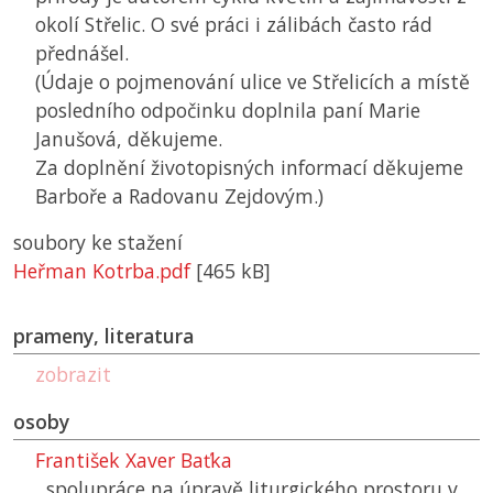
okolí Střelic. O své práci i zálibách často rád
přednášel.
(Údaje o pojmenování ulice ve Střelicích a místě
posledního odpočinku doplnila paní Marie
Janušová, děkujeme.
Za doplnění životopisných informací děkujeme
Barboře a Radovanu Zejdovým.)
soubory ke stažení
Heřman Kotrba.pdf
[465 kB]
prameny, literatura
zobrazit
osoby
František Xaver Baťka
spolupráce na úpravě liturgického prostoru v