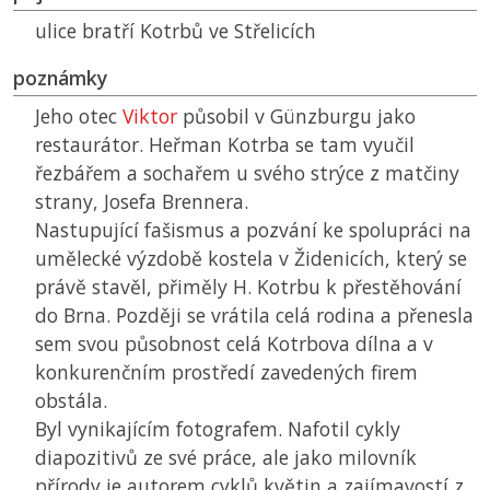
ulice bratří Kotrbů ve Střelicích
poznámky
Jeho otec
Viktor
působil v Günzburgu jako
restaurátor. Heřman Kotrba se tam vyučil
řezbářem a sochařem u svého strýce z matčiny
strany, Josefa Brennera.
Nastupující fašismus a pozvání ke spolupráci na
umělecké výzdobě kostela v Židenicích, který se
právě stavěl, přiměly H. Kotrbu k přestěhování
do Brna. Později se vrátila celá rodina a přenesla
sem svou působnost celá Kotrbova dílna a v
konkurenčním prostředí zavedených firem
obstála.
Byl vynikajícím fotografem. Nafotil cykly
diapozitivů ze své práce, ale jako milovník
přírody je autorem cyklů květin a zajímavostí z