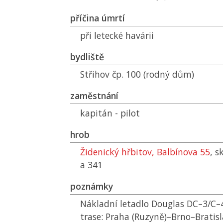
příčina úmrtí
při letecké havárii
bydliště
Střihov čp. 100 (rodný dům)
zaměstnání
kapitán - pilot
hrob
Židenický hřbitov, Balbínova 55
, s
a 341
poznámky
Nákladní letadlo Douglas DC–3/C–
trase: Praha (Ruzyně)–Brno–Bratisl