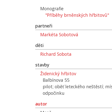
Monografie
"Příběhy brněnských hřbitovů"
partneři
Markéta Sobotová
děti
Richard Sobota
stavby
Židenický hřbitov
Balbínova 55
pilot; oběť leteckého neštěstí; m
odpočinku
autor