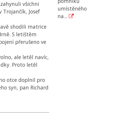
pomníku
zahynuli všichni
umístěného
v Trojančík, Josef
na...
ravě shodili matrice
Brně. S letištěm
spojení přerušeno ve
lno, ale letěl navíc,
dky. Proto letěl
ho otce doplnil pro
jeho syn, pan Richard