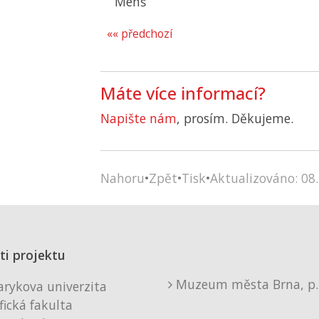
Menš
«« předchozí
Máte více informací?
Napište nám
, prosím. Děkujeme.
Nahoru
•
Zpět
•
Tisk
•
Aktualizováno: 08.
ti projektu
Muzeum města Brna, p. 
rykova univerzita
fická fakulta