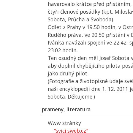
havarovalo krátce před přistáním, 
čtyři členové posádky (kpt. Milosla
Sobota, Průcha a Svoboda).
Odlet z Prahy v 19.50 hodin, v Ost
Rudého práva, ve 20.50 přistání v 
Ivánka navázali spojení ve 22.42, 
23.02 hodin.
Ten osudný den měl Josef Sobota vo
aby doplnil chybějícího pilota posá
jako druhý pilot.
(Fotografie a životopisné údaje své
naši encyklopedii dne 1. 12. 2011 
Sobota. Děkujeme.)
prameny, literatura
Www stránky
"svici.sweb.cz"