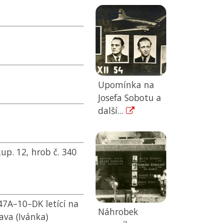
Upomínka na
Josefa Sobotu a
další...
kup. 12, hrob č. 340
47A–10–DK letící na
Náhrobek
ava (Ivánka)