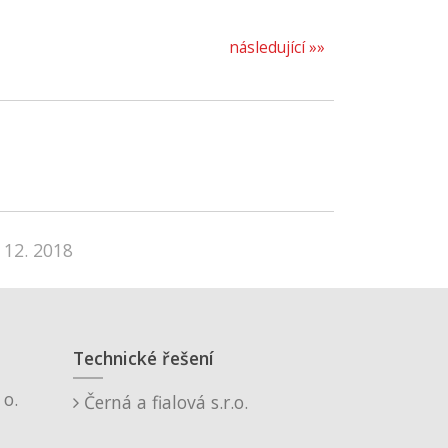
následující »»
 12. 2018
Technické řešení
o.
Černá a fialová s.r.o.