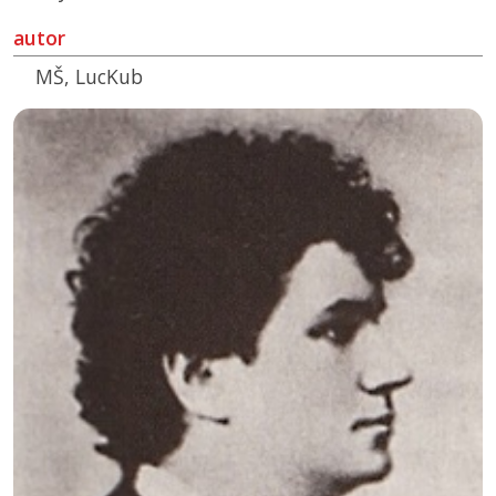
autor
MŠ, LucKub