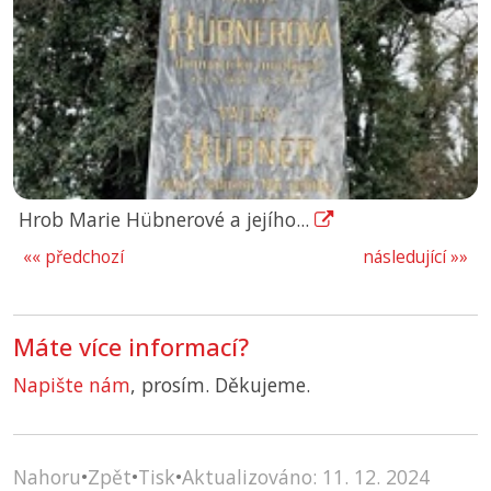
Hrob Marie Hübnerové a jejího...
«« předchozí
následující »»
Máte více informací?
Napište nám
, prosím. Děkujeme.
Nahoru
•
Zpět
•
Tisk
•
Aktualizováno: 11. 12. 2024