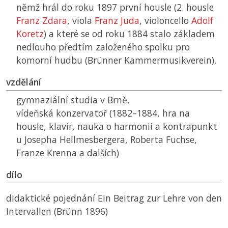
němž hrál do roku 1897 první housle (2. housle
Franz Zdara
, viola
Franz Juda
, violoncello
Adolf
Koretz
) a které se od roku 1884 stalo základem
nedlouho předtím založeného spolku pro
komorní hudbu (Brünner Kammermusikverein).
vzdělání
gymnaziální studia v Brně,
vídeňská konzervatoř (1882–1884, hra na
housle, klavír, nauka o harmonii a kontrapunkt
u Josepha Hellmesbergera, Roberta Fuchse,
Franze Krenna a dalších)
dílo
didaktické pojednání Ein Beitrag zur Lehre von den
Intervallen (Brünn 1896)