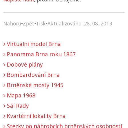
Nahoru
•
Zpět
•
Tisk
•
Aktualizováno: 28. 08. 2013
Virtuální model Brna
Panorama Brna roku 1867
Dobové plány
Bombardování Brna
Brněnské mosty 1945
Mapa 1968
Sál Rady
Kvartérní lokality Brna
Stezky po náhrobcích brněnských osobností