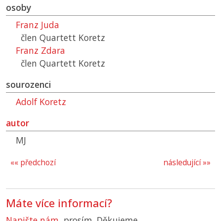
osoby
Franz Juda
člen Quartett Koretz
Franz Zdara
člen Quartett Koretz
sourozenci
Adolf Koretz
autor
MJ
«« předchozí
následující »»
Máte více informací?
Napište nám
, prosím. Děkujeme.