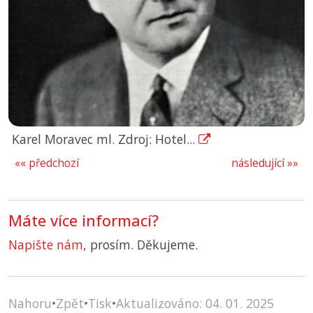
Karel Moravec ml. Zdroj: Hotel...
«« předchozí
následující »»
Máte více informací?
Napište nám
, prosím. Děkujeme.
Nahoru
•
Zpět
•
Tisk
•
Aktualizováno: 04. 01. 2025