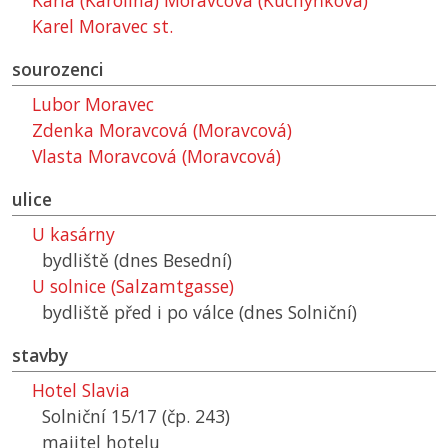
Karla (Karolina) Moravcová (Kuchyňková)
Karel Moravec st.
sourozenci
Lubor Moravec
Zdenka Moravcová (Moravcová)
Vlasta Moravcová (Moravcová)
ulice
U kasárny
bydliště (dnes Besední)
U solnice (Salzamtgasse)
bydliště před i po válce (dnes Solniční)
stavby
Hotel Slavia
Solniční 15/17 (čp. 243)
majitel hotelu