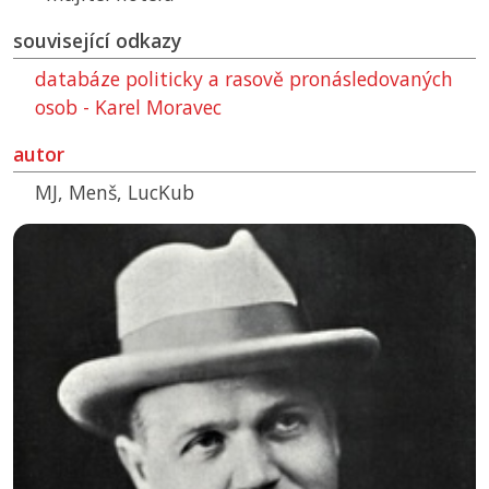
související odkazy
databáze politicky a rasově pronásledovaných
osob - Karel Moravec
autor
MJ, Menš, LucKub