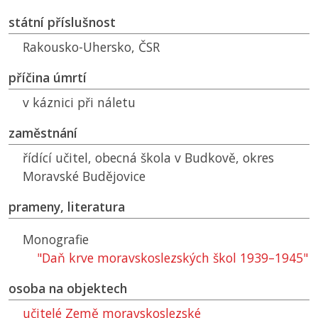
státní příslušnost
Rakousko-Uhersko,
ČSR
příčina úmrtí
v káznici při náletu
zaměstnání
řídící učitel, obecná škola v Budkově, okres
Moravské Budějovice
prameny, literatura
Monografie
"Daň krve moravskoslezských škol 1939–1945"
osoba na objektech
učitelé Země moravskoslezské