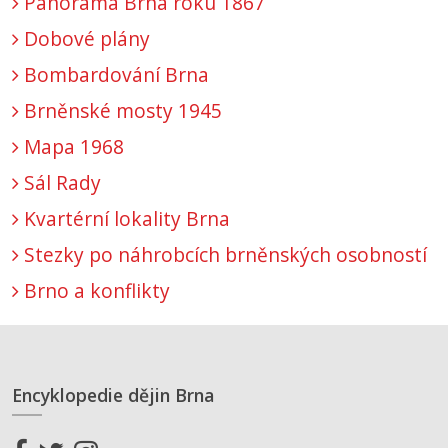
Panorama Brna roku 1867
Dobové plány
Bombardování Brna
Brněnské mosty 1945
Mapa 1968
Sál Rady
Kvartérní lokality Brna
Stezky po náhrobcích brněnských osobností
Brno a konflikty
Encyklopedie dějin Brna