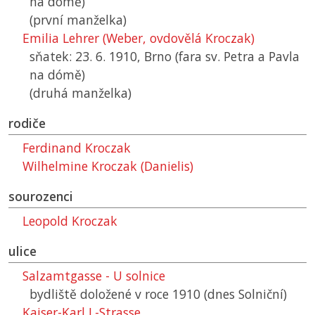
na dómě)
(první manželka)
Emilia Lehrer (Weber, ovdovělá Kroczak)
sňatek: 23. 6. 1910, Brno (fara sv. Petra a Pavla
na dómě)
(druhá manželka)
rodiče
Ferdinand Kroczak
Wilhelmine Kroczak (Danielis)
sourozenci
Leopold Kroczak
ulice
Salzamtgasse - U solnice
bydliště doložené v roce 1910 (dnes Solniční)
Kaiser-Karl I.-Strasse