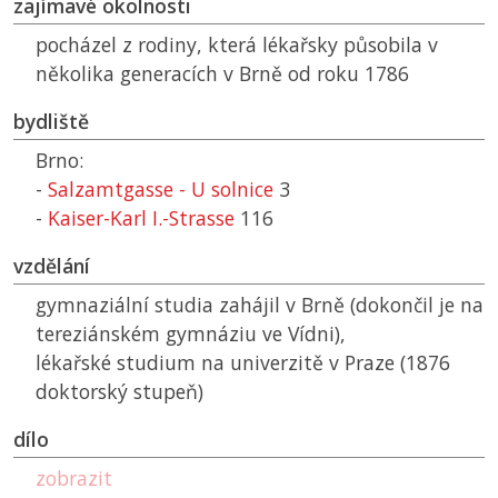
zajímavé okolnosti
pocházel z rodiny, která lékařsky působila v
několika generacích v Brně od roku 1786
bydliště
Brno:
-
Salzamtgasse - U solnice
3
-
Kaiser-Karl I.-Strasse
116
vzdělání
gymnaziální studia zahájil v Brně (dokončil je na
tereziánském gymnáziu ve Vídni),
lékařské studium na univerzitě v Praze (1876
doktorský stupeň)
dílo
zobrazit