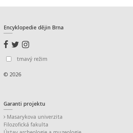
Encyklopedie dějin Brna
tmavý režim
© 2026
Garanti projektu
Masarykova univerzita
Filozofická fakulta
Ústav archeologie a muzeologie