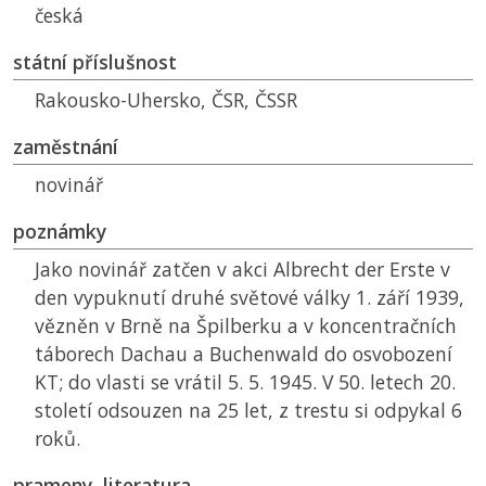
česká
státní příslušnost
Rakousko-Uhersko,
ČSR
,
ČSSR
zaměstnání
novinář
poznámky
Jako novinář zatčen v akci Albrecht der Erste v
den vypuknutí druhé světové války 1. září 1939,
vězněn v Brně na Špilberku a v koncentračních
táborech Dachau a Buchenwald do osvobození
KT
; do vlasti se vrátil 5. 5. 1945. V 50. letech 20.
století odsouzen na 25 let, z trestu si odpykal 6
roků.
prameny, literatura