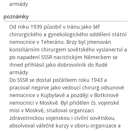
armády
poznámky
Od roku 1939 působil v Iránu jako šéf
chirurgického a gynekologického oddělení státní
nemocnice v Teheránu. Brzy byl jmenován
konsiliárním chirurgem sovětského vyslanectví a
po napadení
SSSR
nacistickým Německem se
ihned přihlásil jako dobrovolník do Rudé
armády.
Do
SSSR
se dostal počátkem roku 1943 a
pracoval nejprve jako vedoucí chirurg odsunové
nemocnice v Kujbyševě a později v Botkinově
nemocnici v Moskvě. Byl přidělen čs. vojenské
misi v Moskvě, studoval organizaci
zdravotnickou vojenskou i civilní sovětskou,
absolvoval válečné kurzy v oboru organizace a