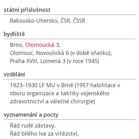
státní příslušnost
Rakousko-Uhersko,
ČSR
,
ČSSR
bydliště
Brno,
Olomoucká
3,
Olomouc, Novoulická 6 (v době sňatku),
Praha XVIII, Lomená 3 (v roce 1945)
vzdělání
1923–1930
LF MU
v Brně (1957 habilitace v
oboru organizace a taktiky vojenského
zdravotnictví a válečné chirurgie)
vyznamenání a pocty
Řád rudé zástavy,
Řád bílého lva za vítězství,