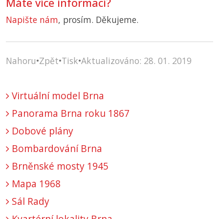
Máte více informací?
Napište nám
, prosím. Děkujeme.
Nahoru
•
Zpět
•
Tisk
•
Aktualizováno: 28. 01. 2019
Virtuální model Brna
Panorama Brna roku 1867
Dobové plány
Bombardování Brna
Brněnské mosty 1945
Mapa 1968
Sál Rady
Kvartérní lokality Brna