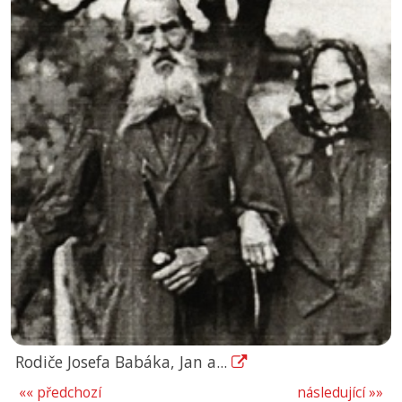
Rodiče Josefa Babáka, Jan a...
«« předchozí
následující »»