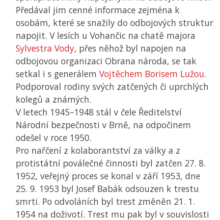
Předával jim cenné informace zejména k
osobám, které se snažily do odbojových struktur
napojit. V lesích u Vohančic na chatě majora
Sylvestra Vody
, přes něhož byl napojen na
odbojovou organizaci Obrana národa, se tak
setkal i s generálem
Vojtěchem Borisem Lužou
.
Podporoval rodiny svých zatčených či uprchlých
kolegů a známých.
V letech 1945–1948 stál v čele Ředitelství
Národní bezpečnosti v Brně, na odpočinem
odešel v roce 1950.
Pro nařčení z kolaborantství za války a z
protistátní poválečné činnosti byl zatčen 27. 8.
1952, veřejný proces se konal v září 1953, dne
25. 9. 1953 byl Josef Babák odsouzen k trestu
smrti. Po odvoláních byl trest změněn 21. 1.
1954 na doživotí. Trest mu pak byl v souvislosti