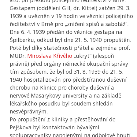
atd. při presidiu policejního ředitelství v Brně.
Gestapem (oddělení G II, dr. Kittel) zatčen 29. 3.
1939 a uvězněn v 19 hodin ve věznici policejního
ředitelství v Brně pro „zničení spisů a sabotáž“.
Dne 6. 4. 1939 předán do věznice gestapa na
Špilberku, odkud byl dne 21. 5. 1940 propuštěn.
Poté byl díky statečnosti přátel a zejména prof.
MUDr.
Miroslava Křivého
„ukryt“ (alespoň
právně) před orgány německé okupační správy
tím způsobem, že byl od 31. 8. 1939 do 21. 5.
1940 hospitalizován pro předstíranou duševní
chorobu na Klinice pro choroby duševní a
nervové Masarykovy university a na základě
lékařského posudku byl soudem shledán
nesvéprávným.
Po propuštění z kliniky a přestěhování do
Pejškova byl kontaktován bývalými
spolupracovníky napojenými na odbojové hnutí.