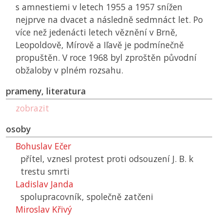
s amnestiemi v letech 1955 a 1957 snížen
nejprve na dvacet a následně sedmnáct let. Po
více než jedenácti letech věznění v Brně,
Leopoldově, Mírově a Iľavě je podmínečně
propuštěn. V roce 1968 byl zproštěn původní
obžaloby v plném rozsahu.
prameny, literatura
zobrazit
osoby
Bohuslav Ečer
přítel, vznesl protest proti odsouzení J. B. k
trestu smrti
Ladislav Janda
spolupracovník, společně zatčeni
Miroslav Křivý