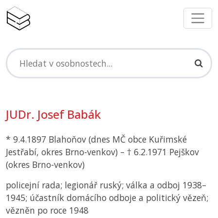
JUDr. Josef Babák
* 9.4.1897 Blahoňov (dnes
MČ
obce Kuřimské
Jestřabí, okres Brno-venkov) – † 6.2.1971 Pejškov
(okres Brno-venkov)
policejní rada; legionář ruský; válka a odboj 1938–
1945; účastník domácího odboje a politický vězeň;
vězněn po roce 1948