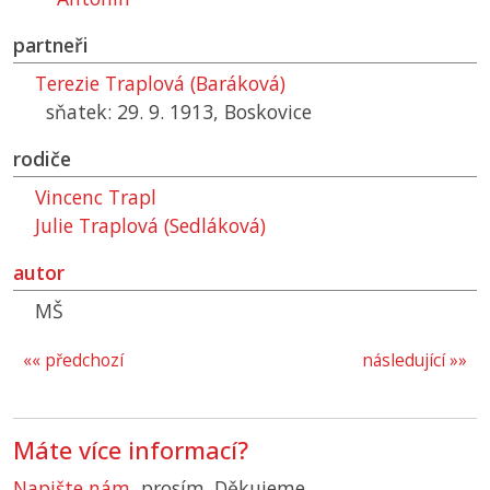
partneři
Terezie Traplová (Baráková)
sňatek: 29. 9. 1913, Boskovice
rodiče
Vincenc Trapl
Julie Traplová (Sedláková)
autor
MŠ
«« předchozí
následující »»
Máte více informací?
Napište nám
, prosím. Děkujeme.