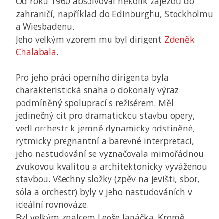
Od roku 1960 absolvoval několik zájezdů do
zahraničí, například do Edinburghu, Stockholmu
a Wiesbadenu.
Jeho velkým vzorem mu byl dirigent
Zdeněk
Chalabala
.
Pro jeho práci operního dirigenta byla
charakteristická snaha o dokonalý výraz
podmíněný spoluprací s režisérem. Měl
jedinečný cit pro dramatickou stavbu opery,
vedl orchestr k jemně dynamicky odstíněné,
rytmicky pregnantní a barevné interpretaci,
jeho nastudování se vyznačovala mimořádnou
zvukovou kvalitou a architektonicky vyváženou
stavbou. Všechny složky (zpěv na jevišti, sbor,
sóla a orchestr) byly v jeho nastudováních v
ideální rovnováze.
Byl velkým znalcem Leoše Janáčka. Kromě