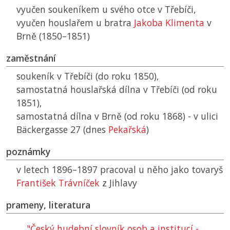
vyučen soukeníkem u svého otce v Třebíči,
vyučen houslařem u bratra
Jakoba Klimenta
v
Brně (1850–1851)
zaměstnání
soukeník v Třebíči (do roku 1850),
samostatná houslařská dílna v Třebíči (od roku
1851),
samostatná dílna v Brně (od roku 1868) - v ulici
Bäckergasse 27 (dnes
Pekařská
)
poznámky
v letech 1896–1897 pracoval u něho jako tovaryš
František Trávníček
z Jihlavy
prameny, literatura
"Český hudební slovník osob a institucí -