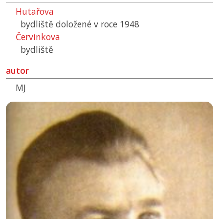
Hutařova
bydliště doložené v roce 1948
Červinkova
bydliště
autor
MJ