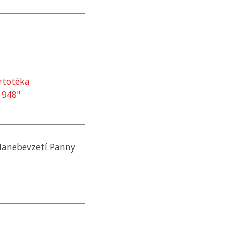
rtotéka
1948"
 Nanebevzetí Panny