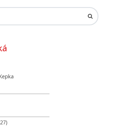
ká
 Kepka
27)