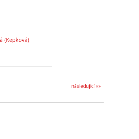
vá (Kepková)
následující »»