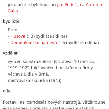
jeho učiteli byli houslaři
Jan Podešva
a
Antonín
Galla
bydliště
Brno:
-
Husova
č. 3 (bydliště i dílna)
-
Dominikánské náměstí
č. 6 (bydliště i dílna)
vzdělání
vyučen soustružníkem (studoval 10 měsíců),
1919–1922 také vyučen houslařem u firmy
Václava Lídla v Brně,
mistrovská zkouška (1943)
dílo
Postavil asi osmdesát nových nástrojů, většinou se
však věnoval opravám a restaurování starých