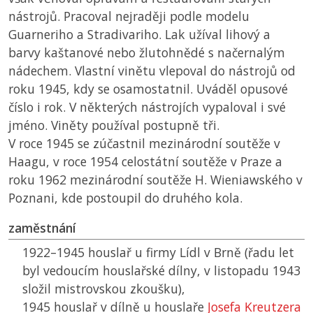
nástrojů. Pracoval nejraději podle modelu
Guarneriho a Stradivariho. Lak užíval lihový a
barvy kaštanové nebo žlutohnědé s načernalým
nádechem. Vlastní vinětu vlepoval do nástrojů od
roku 1945, kdy se osamostatnil. Uváděl opusové
číslo i rok. V některých nástrojích vypaloval i své
jméno. Viněty používal postupně tři.
V roce 1945 se zúčastnil mezinárodní soutěže v
Haagu, v roce 1954 celostátní soutěže v Praze a
roku 1962 mezinárodní soutěže H. Wieniawského v
Poznani, kde postoupil do druhého kola.
zaměstnání
1922–1945 houslař u firmy Lídl v Brně (řadu let
byl vedoucím houslařské dílny, v listopadu 1943
složil mistrovskou zkoušku),
1945 houslař v dílně u houslaře
Josefa Kreutzera