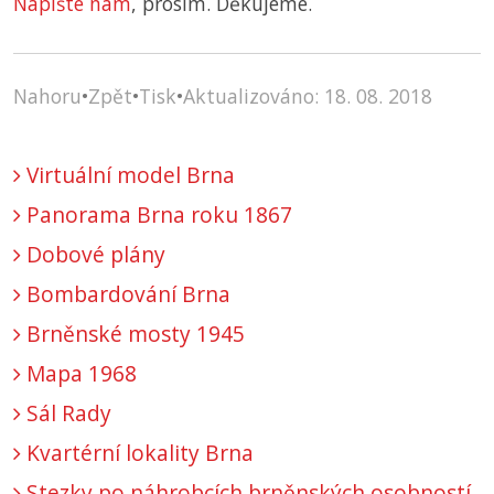
Napište nám
, prosím. Děkujeme.
Nahoru
•
Zpět
•
Tisk
•
Aktualizováno: 18. 08. 2018
Virtuální model Brna
Panorama Brna roku 1867
Dobové plány
Bombardování Brna
Brněnské mosty 1945
Mapa 1968
Sál Rady
Kvartérní lokality Brna
Stezky po náhrobcích brněnských osobností