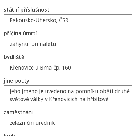
státní příslušnost
Rakousko-Uhersko,
ČSR
příčina úmrtí
zahynul při náletu
bydliště
Křenovice u Brna čp. 160
jiné pocty
jeho jméno je uvedeno na pomníku obětí druhé
světové války v Křenovicích na hřbitově
zaměstnání
železniční úředník
hrob