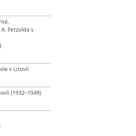
rně,
A. Petzolda v
)
le v Litovli
ovli (1932–1949)
"