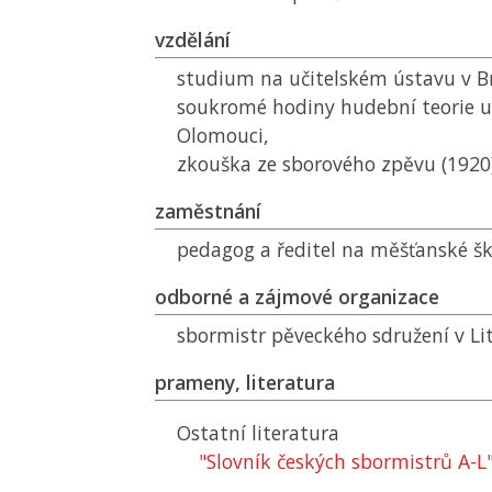
vzdělání
studium na učitelském ústavu v B
soukromé hodiny hudební teorie u 
Olomouci,
zkouška ze sborového zpěvu (1920
zaměstnání
pedagog a ředitel na měšťanské ško
odborné a zájmové organizace
sbormistr pěveckého sdružení v Lit
prameny, literatura
Ostatní literatura
"Slovník českých sbormistrů A-L