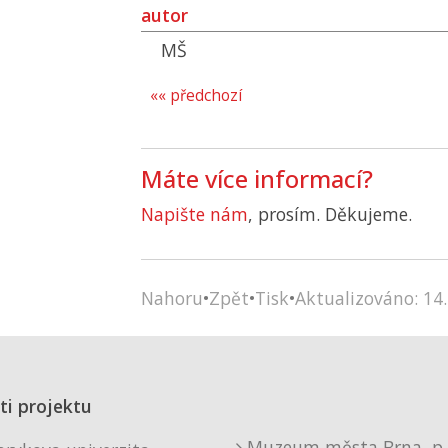
autor
MŠ
«« předchozí
Máte více informací?
Napište nám
, prosím. Děkujeme.
Nahoru
•
Zpět
•
Tisk
•
Aktualizováno: 14.
ti projektu
Muzeum města Brna, p. 