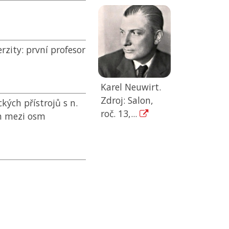
rzity:
první profesor
Karel Neuwirt.
Zdroj: Salon,
kých přístrojů s n.
roč. 13,...
en mezi osm