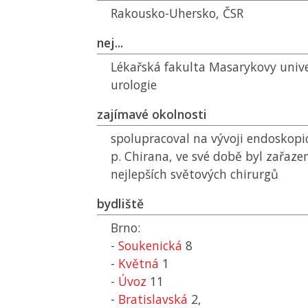
Rakousko-Uhersko,
ČSR
nej...
Lékařská fakulta Masarykovy unive
urologie
zajímavé okolnosti
spolupracoval na vývoji endoskopic
p. Chirana, ve své době byl zařaz
nejlepších světových chirurgů
bydliště
Brno:
-
Soukenická
8
-
Květná
1
-
Úvoz
11
-
Bratislavská
2,