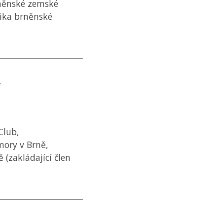
rněnské zemské
nika brněnské
,
Club,
mory v Brně,
 (zakládající člen