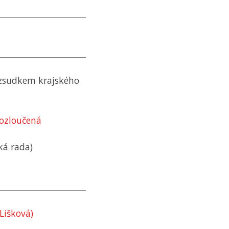
ozsudkem krajského
rozloučená
ká rada)
Lišková)