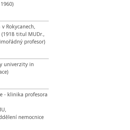
 1960)
 v Rokycanech,
 (1918 titul MUDr.,
mimořádný profesor)
 univerzity in
ace)
 - klinika profesora
MU
,
ddělení nemocnice