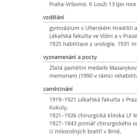
Praha-Vršovice, K Louži 13 (po roce
vzdělání
gymnázium v Uherském Hradišti a
Lékařská fakulta ve Vídni a v Praze
1925 habilitace z urologie, 1931 
vyznamenání a pocty
Zlatá pamětní medaile Masarykovy
memoriam (1990 v rámci rehabilit
zaměstnání
1919–1921 Lékařská fakulta v Praze
Kukuly,
1921–1926 chirurgická klinika
LF 
1927–1943 primář chirurgického o
U milosrdných bratří v Brně,