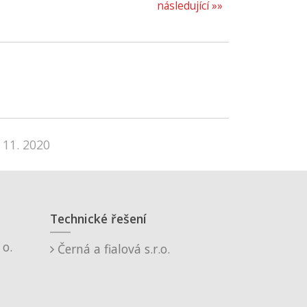
následující »»
 11. 2020
Technické řešení
o.
Černá a fialová s.r.o.