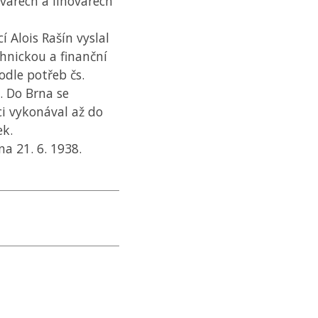
ovarech a lihovarech
í Alois Rašín vyslal
hnickou a finanční
odle potřeb čs.
. Do Brna se
ci vykonával až do
ek.
a 21. 6. 1938.