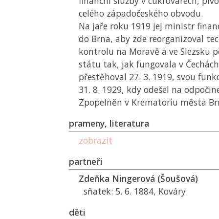
finanční služby v cukrovarech, piv
celého západočeského obvodu.
Na jaře roku 1919 jej ministr financ
do Brna, aby zde reorganizoval tec
kontrolu na Moravě a ve Slezsku p
státu tak, jak fungovala v Čechách
přestěhoval 27. 3. 1919, svou funk
31. 8. 1929, kdy odešel na odpočin
Zpopelněn v Krematoriu města Brn
prameny, literatura
zobrazit
partneři
Zdeňka Ningerová (Šoušová)
sňatek: 5. 6. 1884, Kováry
děti