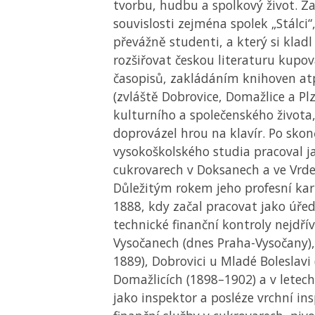
tvorbu, hudbu a spolkový život. Za
souvislosti zejména spolek „Stálci“,
převážně studenti, a který si kladl
rozšiřovat českou literaturu kupo
časopisů, zakládáním knihoven atp
(zvláště Dobrovice, Domažlice a Plz
kulturního a společenského života
doprovázel hrou na klavír. Po skon
vysokoškolského studia pracoval j
cukrovarech v Doksanech a ve Vrdec
Důležitým rokem jeho profesní kari
1888, kdy začal pracovat jako úře
technické finanční kontroly nejdří
Vysočanech (dnes Praha-Vysočany),
1889), Dobrovici u Mladé Boleslavi 
Domažlicích (1898–1902) a v letec
jako inspektor a posléze vrchní in