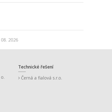
 08. 2026
Technické řešení
o.
Černá a fialová s.r.o.