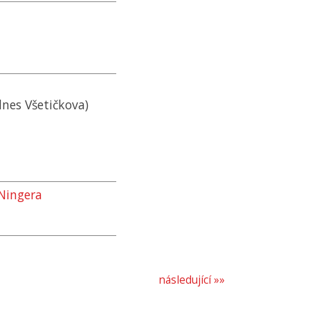
dnes Všetičkova)
Ningera
následující »»