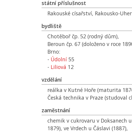
státní příslušnost
Rakouské císařství, Rakousko-Uhe
bydliště
Chotěboř čp. 52 (rodný dům),
Beroun čp. 67 (doloženo v roce 189
Brno:
-
Údolní
55
-
Liliová
12
vzdělání
reálka v Kutné Hoře (maturita 187
Česká technika v Praze (studoval c
zaměstnání
chemik v cukrovaru v Doksanech u
1879), ve Vrdech u Čáslavi (1887),