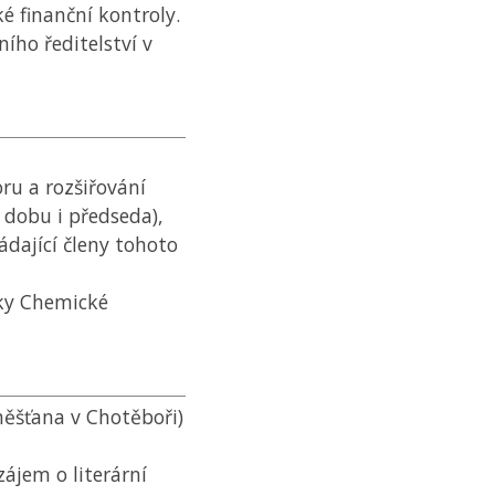
é finanční kontroly.
ího ředitelství v
ru a rozšiřování
u dobu i předseda),
ádající členy tohoto
ky Chemické
měšťana v Chotěboři)
zájem o literární