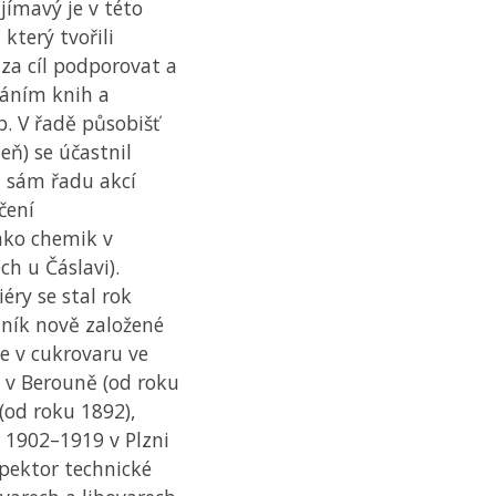
jímavý je v této
 který tvořili
 za cíl podporovat a
váním knih a
. V řadě působišť
eň) se účastnil
, sám řadu akcí
čení
ako chemik v
h u Čáslavi).
éry se stal rok
dník nově založené
ve v cukrovaru ve
 v Berouně (od roku
(od roku 1892),
h 1902–1919 v Plzni
spektor technické