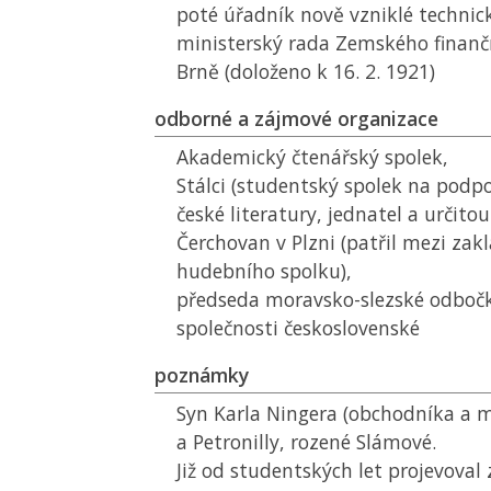
poté úřadník nově vzniklé technick
ministerský rada Zemského finančn
Brně (doloženo k 16. 2. 1921)
odborné a zájmové organizace
Akademický čtenářský spolek,
Stálci (studentský spolek na podpo
české literatury, jednatel a určito
Čerchovan v Plzni (patřil mezi zakl
hudebního spolku),
předseda moravsko-slezské odboč
společnosti československé
poznámky
Syn Karla Ningera (obchodníka a 
a Petronilly, rozené Slámové.
Již od studentských let projevoval 