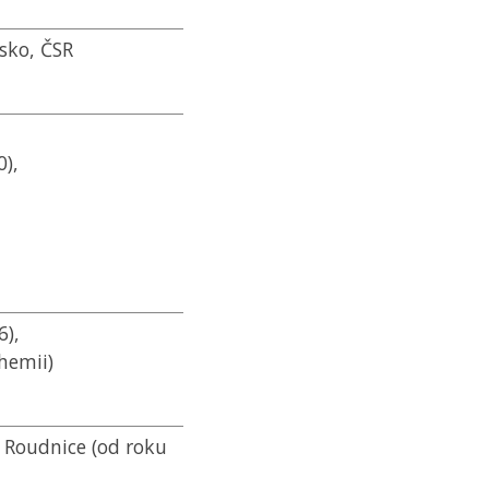
rsko,
ČSR
0),
6),
hemii)
 Roudnice (od roku