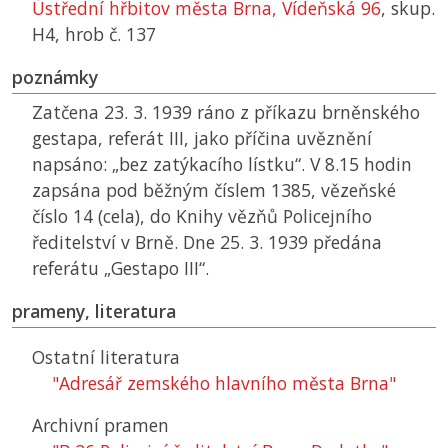
Ústřední hřbitov města Brna, Vídeňská 96
, skup.
H4, hrob č. 137
poznámky
Zatčena 23. 3. 1939 ráno z příkazu brněnského
gestapa, referát III, jako příčina uvěznění
napsáno: „bez zatýkacího lístku“. V 8.15 hodin
zapsána pod běžným číslem 1385, vězeňské
číslo 14 (cela), do Knihy vězňů Policejního
ředitelství v Brně. Dne 25. 3. 1939 předána
referátu „Gestapo III“.
prameny, literatura
Ostatní literatura
"Adresář zemského hlavního města Brna"
Archivní pramen