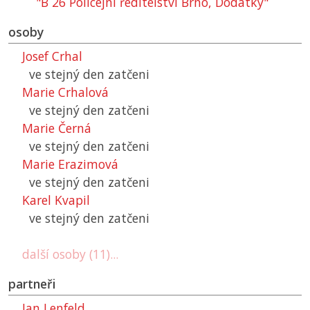
"B 26 Policejní ředitelství Brno, Dodatky"
osoby
Josef Crhal
ve stejný den zatčeni
Marie Crhalová
ve stejný den zatčeni
Marie Černá
ve stejný den zatčeni
Marie Erazimová
ve stejný den zatčeni
Karel Kvapil
ve stejný den zatčeni
další osoby (11)...
partneři
Jan Lenfeld