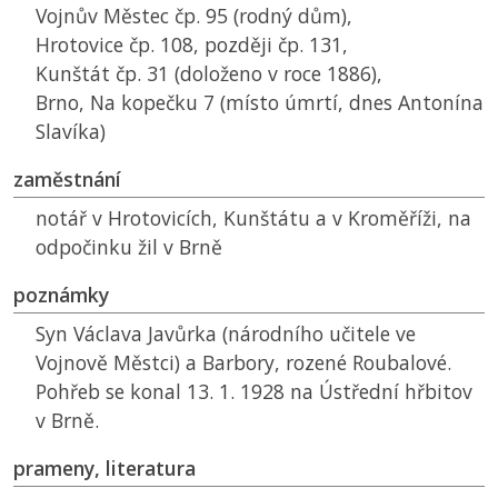
Vojnův Městec čp. 95 (rodný dům),
Hrotovice čp. 108, později čp. 131,
Kunštát čp. 31 (doloženo v roce 1886),
Brno, Na kopečku 7 (místo úmrtí, dnes Antonína
Slavíka)
zaměstnání
notář v Hrotovicích, Kunštátu a v Kroměříži, na
odpočinku žil v Brně
poznámky
Syn Václava Javůrka (národního učitele ve
Vojnově Městci) a Barbory, rozené Roubalové.
Pohřeb se konal 13. 1. 1928 na Ústřední hřbitov
v Brně.
prameny, literatura