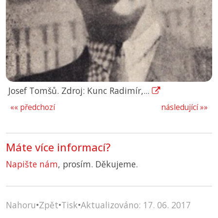
Josef Tomšů. Zdroj: Kunc Radimír,...
«« předchozí
následující »»
Máte více informací?
Napište nám
, prosím. Děkujeme.
Nahoru
•
Zpět
•
Tisk
•
Aktualizováno: 17. 06. 2017