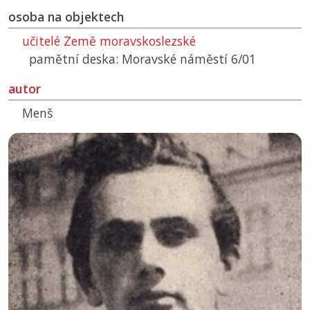
osoba na objektech
učitelé Země moravskoslezské
pamětní deska: Moravské náměstí 6/01
autor
Menš