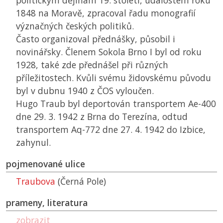
politickým dějinám 19. století, událostem roku
1848 na Moravě, zpracoval řadu monografií
význačných českých politiků.
Často organizoval přednášky, působil i
novinářsky. Členem Sokola Brno I byl od roku
1928, také zde přednášel při různých
příležitostech. Kvůli svému židovskému původu
byl v dubnu 1940 z
ČOS
vyloučen.
Hugo Traub byl deportován transportem Ae-400
dne 29. 3. 1942 z Brna do Terezína, odtud
transportem Aq-772 dne 27. 4. 1942 do Izbice,
zahynul.
pojmenované ulice
Traubova
(Černá Pole)
prameny, literatura
zobrazit