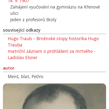
18. 9. 1907
Zahájení vyučování na gymnáziu na Křenové
ulici
jeden z profesorů školy
související odkazy
Hugo Traub – Brněnské stopy historika Hugo
Trauba
matriční záznam o prohlášení za mrtvého -
Ladislav Elsner
autor
Menš, blat, PeDro