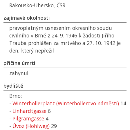
Rakousko-Uhersko,
ČSR
zajímavé okolnosti
pravoplatným usnesením okresního soudu
civilního v Brně z 24. 9. 1946 k žádosti Jiřího
Trauba prohlášen za mrtvého a 27. 10. 1942 je
den, který nepřežil
příčina úmrtí
zahynul
bydliště
Brno:
-
Winterhollerplatz (Winterhollerovo náměstí)
14
-
Linhardtgasse
6
-
Pilgramgasse
4
-
Úvoz (Hohlweg)
29