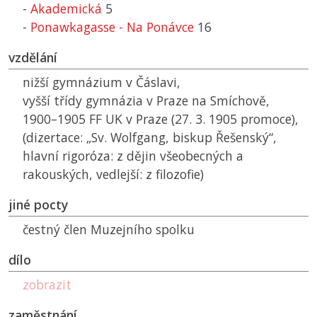
-
Akademická
5
-
Ponawkagasse - Na Ponávce
16
vzdělání
nižší gymnázium v Čáslavi,
vyšší třídy gymnázia v Praze na Smíchově,
1900–1905
FF UK
v Praze (27. 3. 1905 promoce),
(dizertace: „Sv. Wolfgang, biskup Řešenský“,
hlavní rigoróza: z dějin všeobecných a
rakouských, vedlejší: z filozofie)
jiné pocty
čestný člen Muzejního spolku
dílo
zobrazit
zaměstnání