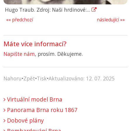
Hugo Traub. Zdroj: Naši hrdinové:...
«« předchozí
následující »»
Máte více informací?
Napište nám
, prosím. Děkujeme.
Nahoru
•
Zpět
•
Tisk
•
Aktualizováno: 12. 07. 2025
Virtuální model Brna
Panorama Brna roku 1867
Dobové plány
Bombardování Brna