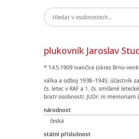
plukovník Jaroslav Stu
* 14.5.1909 Ivančice (okres Brno-venk
válka a odboj 1938–1945; účastník z
čs. letec v RAF a 1. čs. smíšené leteck
bratr osobnosti: JUDr. in memoriam
národnost
česká
státní příslušnost