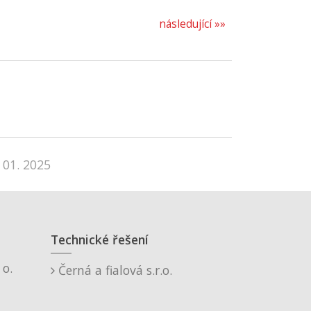
následující »»
 01. 2025
Technické řešení
o.
Černá a fialová s.r.o.