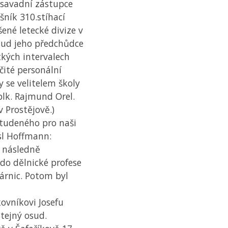
savadní zástupce
ušník 310.stíhací
šené letecké divize v
osud jeho předchůdce
tkých intervalech
čité personální
y se velitelem školy
plk. Rajmund Orel.
v Prostějově.)
Studeného pro naši
sl Hoffmann:
a následně
do dělnické profese
árnic. Potom byl
ovníkovi Josefu
stejný osud.