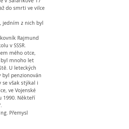
vě v Šafaříkově 17
až do smrti ve vilce
 jedním z nich byl
ukovník Rajmund
kolu v
SSSR
.
elem mého otce,
 byl mnoho let
tě. U leteckých
dy byl penzionován
 se však stýkal i
dce, ve Vojenské
u 1990. Někteří
.
Ing. Přemysl