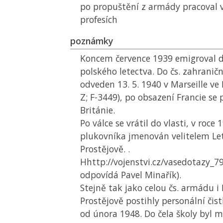
po propuštění z armády pracoval 
profesích
poznámky
Koncem července 1939 emigroval do
polského letectva. Do čs. zahraničn
odveden 13. 5. 1940 v Marseille ve F
Z; F-3449), po obsazení Francie se
Británie.
Po válce se vrátil do vlasti, v roce
plukovníka jmenován velitelem Let
Prostějově. .
Hhttp://vojenstvi.cz/vasedotazy_7
odpovídá Pavel Minařík).
Stejně tak jako celou čs. armádu i 
Prostějově postihly personální či
od února 1948. Do čela školy byl 