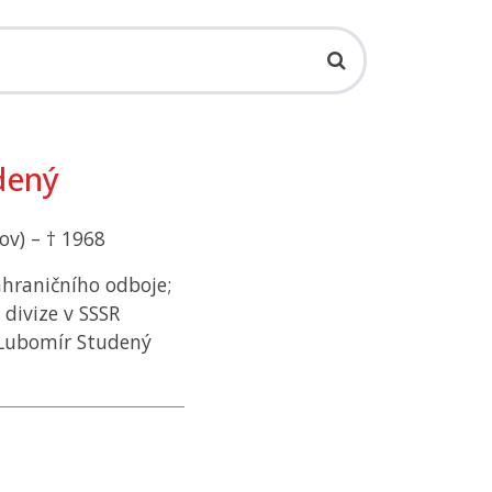
dený
ov) – † 1968
ahraničního odboje;
é divize v SSSR
 Lubomír Studený