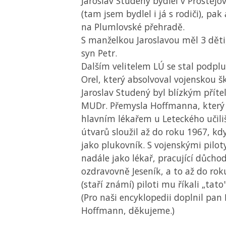
Jaroslav Studený bydlel v Prostějo
(tam jsem bydlel i já s rodiči), pak 
na Plumlovské přehradě.
S manželkou Jaroslavou měl 3 děti,
syn Petr.
Dalším velitelem
LÚ
se stal podpl
Orel, který absolvoval vojenskou š
Jaroslav Studený byl blízkým přít
MUDr. Přemysla Hoffmanna, který
hlavním lékařem u Leteckého učiliš
útvarů sloužil až do roku 1967, k
jako plukovník. S vojenskými piloty
nadále jako lékař, pracující důcho
ozdravovně Jeseník, a to až do rok
(staří známí) piloti mu říkali „tato"
(Pro naši encyklopedii doplnil pan 
Hoffmann, děkujeme.)