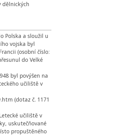
v dělnických
 Polska a sloužil u
ího vojska byl
rancii (osobní číslo:
 přesunul do Velké
 1948 byl povýšen na
eckého učiliště v
9.htm (dotaz č. 1171
Letecké učiliště v
stky, uskutečňované
místo propuštěného