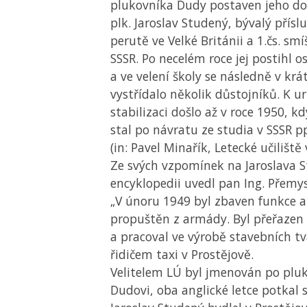
plukovníka Dudy postaven jeho do
plk. Jaroslav Studený, bývalý přísl
perutě ve Velké Británii a 1.čs. smí
SSSR. Po necelém roce jej postihl 
a ve velení školy se následně v krá
vystřídalo několik důstojníků. K ur
stabilizaci došlo až v roce 1950, kd
stal po návratu ze studia v SSSR p
(in: Pavel Minařík, Letecké učiliště 
Ze svých vzpomínek na Jaroslava 
encyklopedii uvedl pan Ing. Přemy
„V únoru 1949 byl zbaven funkce 
propuštěn z armády. Byl přeřazen 
a pracoval ve výrobě stavebních tv
řidičem taxi v Prostějově.
Velitelem
LÚ
byl jmenován po pluk
Dudovi, oba anglické letce potkal 