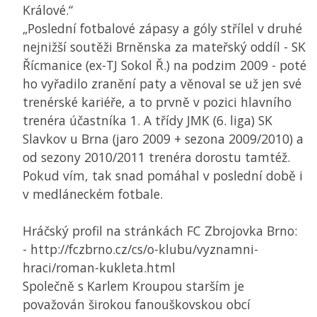
Králové.“
„Poslední fotbalové zápasy a góly střílel v druhé
nejnižší soutěži Brněnska za mateřský oddíl - SK
Řícmanice (ex-TJ Sokol Ř.) na podzim 2009 - poté
ho vyřadilo zranění paty a věnoval se už jen své
trenérské kariéře, a to prvně v pozici hlavního
trenéra účastníka 1. A třídy
JMK
(6. liga)
SK
Slavkov u Brna (jaro 2009 + sezona 2009/2010) a
od sezony 2010/2011 trenéra dorostu tamtéž.
Pokud vím, tak snad pomáhal v poslední době i
v medláneckém fotbale.
Hráčský profil na stránkách FC Zbrojovka Brno:
- http://fczbrno.cz/cs/o-klubu/vyznamni-
hraci/roman-kukleta.html
Společně s Karlem Kroupou starším je
považován širokou fanouškovskou obcí