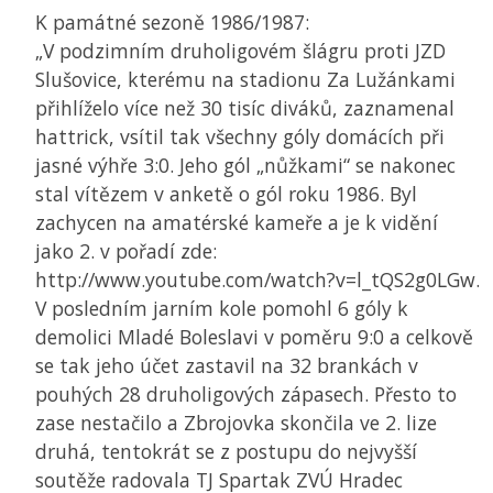
K památné sezoně 1986/1987:
„V podzimním druholigovém šlágru proti
JZD
Slušovice, kterému na stadionu Za Lužánkami
přihlíželo více než 30 tisíc diváků, zaznamenal
hattrick, vsítil tak všechny góly domácích při
jasné výhře 3:0. Jeho gól „nůžkami“ se nakonec
stal vítězem v anketě o gól roku 1986. Byl
zachycen na amatérské kameře a je k vidění
jako 2. v pořadí zde:
http://www.youtube.com/watch?v=l_tQS2g0LGw.
V posledním jarním kole pomohl 6 góly k
demolici Mladé Boleslavi v poměru 9:0 a celkově
se tak jeho účet zastavil na 32 brankách v
pouhých 28 druholigových zápasech. Přesto to
zase nestačilo a Zbrojovka skončila ve 2. lize
druhá, tentokrát se z postupu do nejvyšší
soutěže radovala
TJ
Spartak ZVÚ Hradec