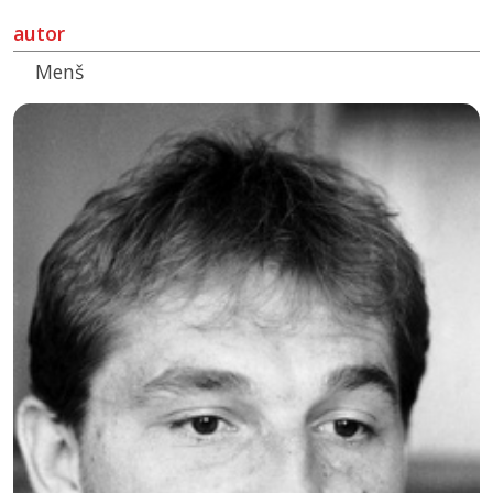
autor
Menš