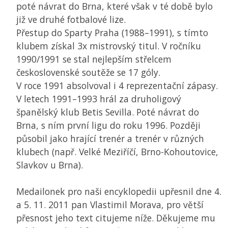
poté návrat do Brna, které však v té době bylo
již ve druhé fotbalové lize.
Přestup do Sparty Praha (1988–1991), s tímto
klubem získal 3x mistrovský titul. V ročníku
1990/1991 se stal nejlepším střelcem
československé soutěže se 17 góly.
V roce 1991 absolvoval i 4 reprezentační zápasy.
V letech 1991–1993 hrál za druholigový
španělský klub Betis Sevilla. Poté návrat do
Brna, s ním první ligu do roku 1996. Později
působil jako hrající trenér a trenér v různých
klubech (např. Velké Meziříčí, Brno-Kohoutovice,
Slavkov u Brna).
Medailonek pro naši encyklopedii upřesnil dne 4.
a 5. 11. 2011 pan Vlastimil Morava, pro větší
přesnost jeho text citujeme níže. Děkujeme mu