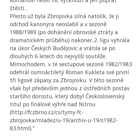
Romanovi nešlo nic vytknout a jen popřát
štěstí...
Přesto už byla Zbrojovka silná natolik, že ji
odchod kanonýra neoslabil a v sezoně
1988/1989 (po dohánění obrovské ztráty a
dramatickém průběhu) nakonec 2. ligu vyhrála
na úkor Českých Budějovic a vrátila se po
dlouhých 6 letech do nejvyšší soutěže.
Mimochodem, v té sestupové sezoně 1982/1983
odehrál osmnáctiletý Roman Kukleta své první
tři ligové zápasy za Zbrojovku. V této sezoně
však byl především jednou z ústředních postav
staršího dorostu, který dobyl Československý
titul po finálové výhře nad Nitrou
(http://fczbrno.cz/cs/tymy-fc-
zbrojovka/mladez/u-19/archiv-u-19/s1982-
83.html).“