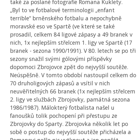
také za poslané fotografie Romana Kuklety.
„Byl to ve fotbalové terminologii „enfant
terrible“ brněnského fotbalu a nepochybně
moravské eso ve Spartě (ve které se také
prosadil, celkem 84 ligové zápasy a 49 branek v
nich, 1x nejlepším střelcem 1. ligy ve Spartě (17
branek - sezona 1990/1991). V 80. letech se po tři
sezony snažil svými gólovými příspěvky
dopomoci Zbrojovce zpět do nejvyšší soutěže.
Neúspěšně. V tomto období nastoupil celkem do
70 druholigových zápasů a vsítil v nich
neuvěřitelných 66 branek (1x nejlepším střelcem
2. ligy ve službách Zbrojovky, památná sezona
1986/1987). Málokterý fotbalista našel u
fanoušků tolik pochopení při přestupu ze
Zbrojovky do Sparty. Zbrojovka několik let po
sobě o postup do nejvyšší soutěže přicházela a