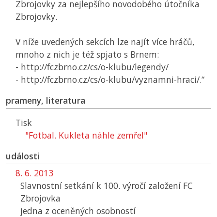
Zbrojovky za nejlepšího novodobého útočníka
Zbrojovky.
V níže uvedených sekcích lze najít více hráčů,
mnoho z nich je též spjato s Brnem:
- http://fczbrno.cz/cs/o-klubu/legendy/
- http://fczbrno.cz/cs/o-klubu/vyznamni-hraci/.“
prameny, literatura
Tisk
"Fotbal. Kukleta náhle zemřel"
události
8. 6. 2013
Slavnostní setkání k 100. výročí založení FC
Zbrojovka
jedna z oceněných osobností