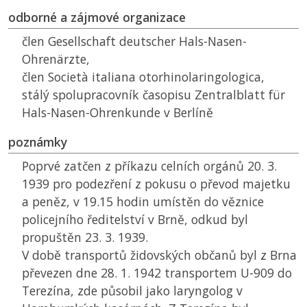
odborné a zájmové organizace
člen Gesellschaft deutscher Hals-Nasen-
Ohrenärzte,
člen Società italiana otorhinolaringologica,
stálý spolupracovník časopisu Zentralblatt für
Hals-Nasen-Ohrenkunde v Berlíně
poznámky
Poprvé zatčen z příkazu celních orgánů 20. 3.
1939 pro podezření z pokusu o převod majetku
a peněz, v 19.15 hodin umístěn do věznice
policejního ředitelství v Brně, odkud byl
propuštěn 23. 3. 1939.
V době transportů židovských občanů byl z Brna
převezen dne 28. 1. 1942 transportem U-909 do
Terezína, zde působil jako laryngolog v