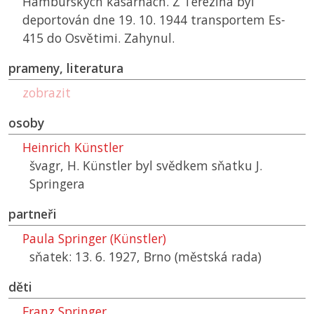
Hamburských kasárnách. Z Terezína byl
deportován dne 19. 10. 1944 transportem Es-
415 do Osvětimi. Zahynul.
prameny, literatura
zobrazit
osoby
Heinrich Künstler
švagr, H. Künstler byl svědkem sňatku J.
Springera
partneři
Paula Springer (Künstler)
sňatek: 13. 6. 1927, Brno (městská rada)
děti
Franz Springer