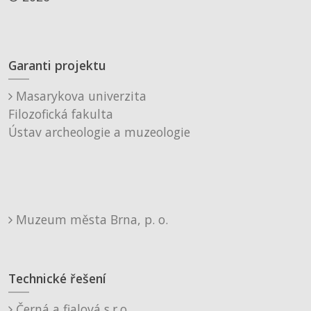
Garanti projektu
Masarykova univerzita
Filozofická fakulta
Ústav archeologie a muzeologie
Muzeum města Brna, p. o.
Technické řešení
Černá a fialová s.r.o.