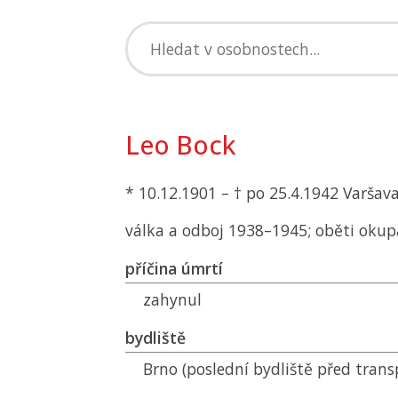
Leo Bock
* 10.12.1901 – † po 25.4.1942 Varšava
válka a odboj 1938–1945; oběti okup
příčina úmrtí
zahynul
bydliště
Brno (poslední bydliště před tran