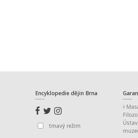
Encyklopedie dějin Brna
Garan
Masa
Filozo
Ústav
tmavý režim
muzeo