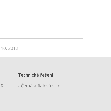
 10. 2012
Technické řešení
o.
Černá a fialová s.r.o.