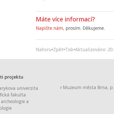
Máte více informací?
Napište nám
, prosím. Děkujeme.
Nahoru
•
Zpět
•
Tisk
•
Aktualizováno: 20.
ti projektu
Muzeum města Brna, p. 
rykova univerzita
fická fakulta
 archeologie a
logie