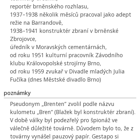
reportér brněnského rozhlasu,
1937–1938 několik měsíců pracoval jako adept
režie na Barrandově,
1938–1941 konstruktér zbraní v brněnské
Zbrojovce,
úředník v Moravských cementárnách,
od roku 1951 kulturní pracovník Závodního
klubu Královopolské strojírny Brno,
od roku 1959 zvukař v Divadle mladých Julia
Fučíka (dnes Městské divadlo Brno)
poznámky
Pseudonym „Brenten“ zvolil podle názvu
kulometu „Bren“ (Blažek byl konstruktér zbraní).
V době války byl podezřelý pro špionáž ve
válečně důležité továrně. Důvodem bylo to, že z
továrny vynášel pauzový papír. Gestapo si