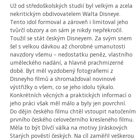
Už od středoškolských studií byl velkým a zcela
nekritickým obdivovatelem Walta Disneye.
Tento idol formoval a zároveň i limitoval jeho
tvůrčí obzory a on sám je nikdy nepřekročil.
Toužil se stát českým Disneyem. Za svým snem
šel s velkou dávkou až chorobné umanutosti
navzdory všemu – nedostatku peněz, vlastního
uměleckého nadání, a hlavně prachmizerné
době. Byt měl vyzdobený fotografiemi z
Disneyho filmů a shromažďoval novinové
výstřižky o všem, co se jeho idolu týkalo.
Konkrétních věcných a praktických informací o
jeho práci však měl málo a byly jen povrchní.
Do dějin českého filmu chtěl vstoupit natočením
prvního českého celovečerního kresleného filmu.
Měla to být Dívčí válka na motivy Jiráskových
Starých pověstí českých. Na cíl zaměřil veškerou