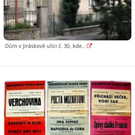
Dům v Jiráskově ulici č. 30, kde...