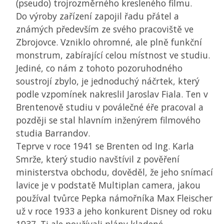
(pseudo) trojrozměrného kresleného filmu.
Do výroby zařízení zapojil řadu přátel a
známých především ze svého pracoviště ve
Zbrojovce. Vzniklo ohromné, ale plně funkční
monstrum, zabírající celou místnost ve studiu.
Jediné, co nám z tohoto pozoruhodného
soustrojí zbylo, je jednoduchý náčrtek, který
podle vzpomínek nakreslil Jaroslav Fiala. Ten v
Brentenově studiu v poválečné éře pracoval a
později se stal hlavním inženýrem filmového
studia Barrandov.
Teprve v roce 1941 se Brenten od Ing. Karla
Smrže, který studio navštívil z pověření
ministerstva obchodu, dověděl, že jeho snímací
lavice je v podstatě Multiplan camera, jakou
používal tvůrce Pepka námořníka Max Fleischer
už v roce 1933 a jeho konkurent Disney od roku