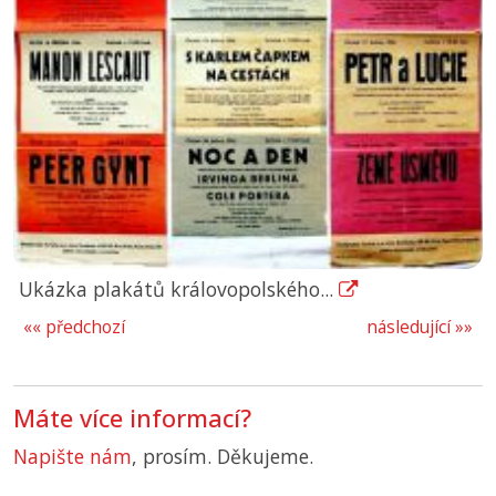
Ukázka plakátů královopolského...
«« předchozí
následující »»
Máte více informací?
Napište nám
, prosím. Děkujeme.