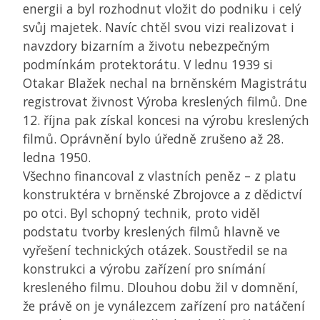
energii a byl rozhodnut vložit do podniku i celý
svůj majetek. Navíc chtěl svou vizi realizovat i
navzdory bizarním a životu nebezpečným
podmínkám protektorátu. V lednu 1939 si
Otakar Blažek nechal na brněnském Magistrátu
registrovat živnost Výroba kreslených filmů. Dne
12. října pak získal koncesi na výrobu kreslených
filmů. Oprávnění bylo úředně zrušeno až 28.
ledna 1950.
Všechno financoval z vlastních peněz – z platu
konstruktéra v brněnské Zbrojovce a z dědictví
po otci. Byl schopný technik, proto viděl
podstatu tvorby kreslených filmů hlavně ve
vyřešení technických otázek. Soustředil se na
konstrukci a výrobu zařízení pro snímání
kresleného filmu. Dlouhou dobu žil v domnění,
že právě on je vynálezcem zařízení pro natáčení