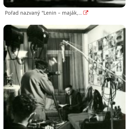
Pořad nazvaný "Lenin – maják,...