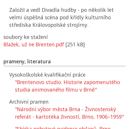
Založil a vedl Divadla hudby - po několik let
velmi úspěšná scéna pod křídly kulturního
střediska Královopolské strojírny.
soubory ke stažení
Blažek, už ne Brenten.pdf
[251 kB]
prameny, literatura
Vysokoškolské kvalifikační práce
"Brentenovo studio. Historie zapomenutého
studia animovaného filmu v Brně"
Archivní pramen
"Národní výbor města Brna - Živnostenský
referát - kartotéka živností, Brno, 1906–1959"
"Sbírka pobytové evidence občanů, Brno