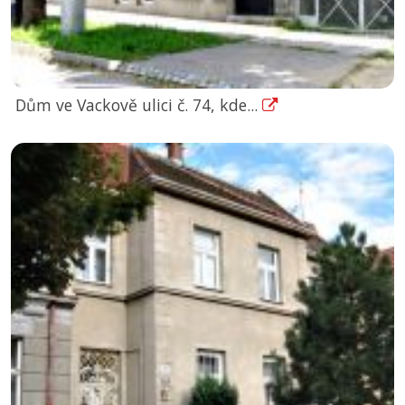
Dům ve Vackově ulici č. 74, kde...