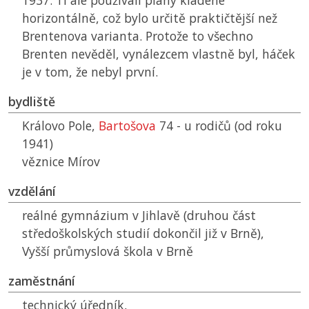
1937. Ti ale používali plány kladené
horizontálně, což bylo určitě praktičtější než
Brentenova varianta. Protože to všechno
Brenten nevěděl, vynálezcem vlastně byl, háček
je v tom, že nebyl první.
bydliště
Královo Pole,
Bartošova
74 - u rodičů (od roku
1941)
věznice Mírov
vzdělání
reálné gymnázium v Jihlavě (druhou část
středoškolských studií dokončil již v Brně),
Vyšší průmyslová škola v Brně
zaměstnání
technický úředník,