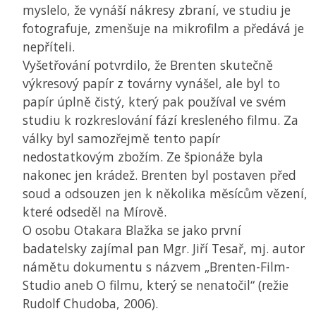
myslelo, že vynáší nákresy zbraní, ve studiu je
fotografuje, zmenšuje na mikrofilm a předává je
nepříteli.
Vyšetřování potvrdilo, že Brenten skutečně
výkresový papír z továrny vynášel, ale byl to
papír úplně čistý, který pak používal ve svém
studiu k rozkreslování fází kresleného filmu. Za
války byl samozřejmě tento papír
nedostatkovým zbožím. Ze špionáže byla
nakonec jen krádež. Brenten byl postaven před
soud a odsouzen jen k několika měsícům vězení,
které odseděl na Mírově.
O osobu Otakara Blažka se jako první
badatelsky zajímal pan Mgr. Jiří Tesař, mj. autor
námětu dokumentu s názvem „Brenten-Film-
Studio aneb O filmu, který se nenatočil“ (režie
Rudolf Chudoba, 2006).