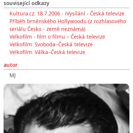
související odkazy
Kultura.cz: 18.7.2006 - iVysílání - Česká televize
Příběh brněnského Hollywoodu (z rozhlasového
seriálu Česko - země neznámá)
Velkofilm - film o filmu – Česká televize
Velkofilm: Svoboda–Česká televize
Velkofilm: Válka–Česká televize
autor
MJ