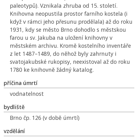
paleotypů). Vznikala zhruba od 15. století.
Knihovna neopustila prostor farního kostela (i
když v rámci jeho přesunu prodělala) až do roku
1931, kdy se město Brno dohodlo s městskou
farou u sv. Jakuba na uložení knihovny v
městském archivu. Kromě kostelního inventáře
z let 1487–1489, do něhož byly zahrnuty i
svatojakubské rukopisy, neexistoval až do roku
1780 ke knihovně žádný katalog.
příčina úmrtí
vodnatelnost
bydliště
Brno čp. 126 (v době úmrtí)
vzdělání