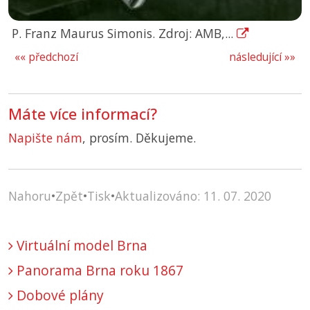
P. Franz Maurus Simonis. Zdroj: AMB,...
«« předchozí
následující »»
Máte více informací?
Napište nám
, prosím. Děkujeme.
Nahoru
•
Zpět
•
Tisk
•
Aktualizováno: 11. 07. 2020
Virtuální model Brna
Panorama Brna roku 1867
Dobové plány