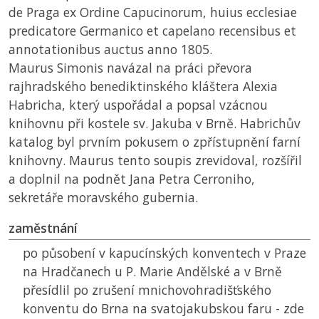
de Praga ex Ordine Capucinorum, huius ecclesiae
predicatore Germanico et capelano recensibus et
annotationibus auctus anno 1805.
Maurus Simonis navázal na práci převora
rajhradského benediktinského kláštera Alexia
Habricha, který uspořádal a popsal vzácnou
knihovnu při kostele sv. Jakuba v Brně. Habrichův
katalog byl prvním pokusem o zpřístupnění farní
knihovny. Maurus tento soupis zrevidoval, rozšířil
a doplnil na podnět Jana Petra Cerroniho,
sekretáře moravského gubernia.
zaměstnání
po působení v kapucínských konventech v Praze
na Hradčanech u P. Marie Andělské a v Brně
přesídlil po zrušení mnichovohradišťského
konventu do Brna na svatojakubskou faru - zde