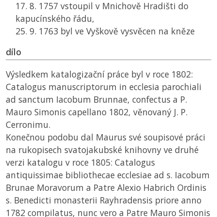
17. 8. 1757 vstoupil v Mnichově Hradišti do
kapucínského řádu,
25. 9. 1763 byl ve Vyškově vysvěcen na kněze
dílo
Výsledkem katalogizační práce byl v roce 1802:
Catalogus manuscriptorum in ecclesia parochiali
ad sanctum Iacobum Brunnae, confectus a P.
Mauro Simonis capellano 1802, věnovaný J. P.
Cerronimu.
Konečnou podobu dal Maurus své soupisové práci
na rukopisech svatojakubské knihovny ve druhé
verzi katalogu v roce 1805: Catalogus
antiquissimae bibliothecae ecclesiae ad s. Iacobum
Brunae Moravorum a Patre Alexio Habrich Ordinis
s. Benedicti monasterii Rayhradensis priore anno
1782 compilatus, nunc vero a Patre Mauro Simonis